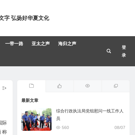
文字 弘扬好华夏文化
一带一路
亚太之声
海归之声
登
录
最新文章
综合行政执法局党组慰问一线工作人
员
圳国际
560
08/07
，简称