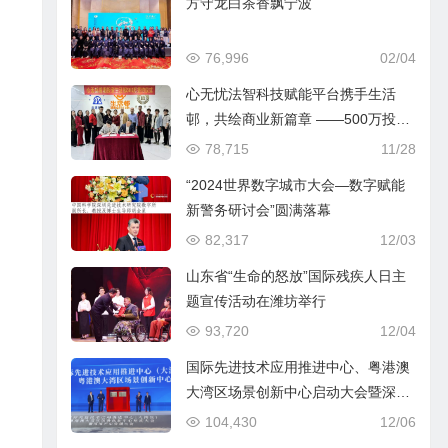
方守龙白茶香飘宁波
76,996
02/04
心无忧法智科技赋能平台携手生活
邨，共绘商业新篇章 ——500万投资
签约仪式圆满成功
78,715
11/28
“2024世界数字城市大会—数字赋能
新警务研讨会”圆满落幕
82,317
12/03
山东省“生命的怒放”国际残疾人日主
题宣传活动在潍坊举行
93,720
12/04
国际先进技术应用推进中心、粤港澳
大湾区场景创新中心启动大会暨深海
产业发展大会在广州南沙举行
104,430
12/06