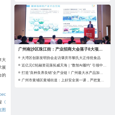
广州南沙区珠江街：产业招商大会落子8大项目，邀湾区客商抢占“南沙站”红利
大湾区创新发明协会走访肇庆市黎氏大正传统食品
拿大
近亿元C轮融资花落拓威天海｜“数智AI履约” 引领中大件出海新基建
术展
打造“良种良养良销”全产业链！广州最大水产品加工项目在南沙正式投产
台的
广州市黄埔区黄埔街道：上好安全第一课，严把复工复产安全关
ec
报
《
克图