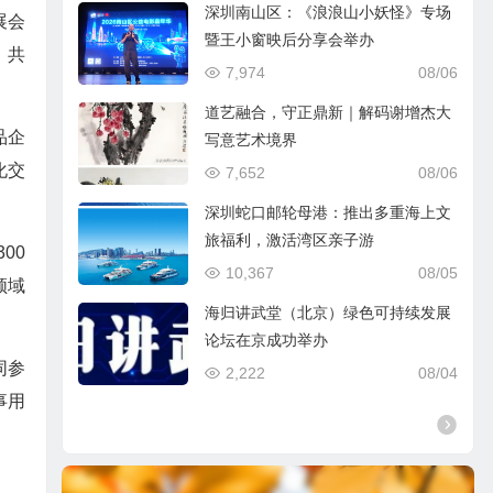
深圳南山区：《浪浪山小妖怪》专场
展会
暨王小窗映后分享会举办
，共
7,974
08/06
道艺融合，守正鼎新｜解码谢增杰大
品企
写意艺术境界
化交
7,652
08/06
深圳蛇口邮轮母港：推出多重海上文
旅福利，激活湾区亲子游
00
10,367
08/05
领域
海归讲武堂（北京）绿色可持续发展
论坛在京成功举办
同参
2,222
08/04
事用