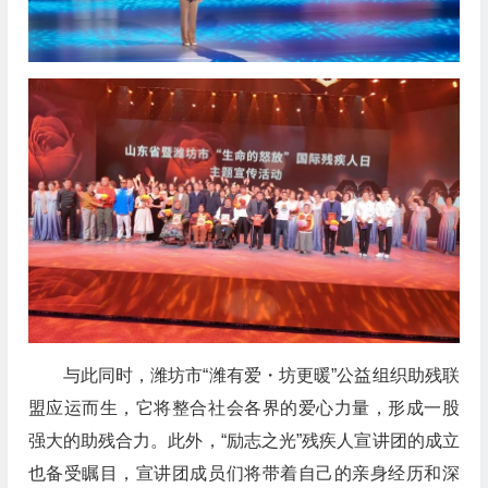
与此同时，潍坊市“潍有爱・坊更暖”公益组织助残联
盟应运而生，它将整合社会各界的爱心力量，形成一股
强大的助残合力。此外，“励志之光”残疾人宣讲团的成立
也备受瞩目，宣讲团成员们将带着自己的亲身经历和深