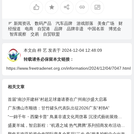
新闻资讯
数码产品
汽车品牌
游戏部落
美食广场
财
经报道
电商
自贸港
品牌
品牌非遗
中国名茶
博览会
智库观察
交易
自贸联盟
本文由
梓 艺
发表于 2024-12-04 12:48:09
转载请务必保留本文链接：
https://www.freetradenet.org.cn/information/2024/12/04/7047.html
相关文章
首届“南沙开建杯”村超足球邀请赛在广州南沙盛大启幕
广东佛山市顺德：甘竹罐头代表队出征2026广东“村BA”
“一錦千年・西蘭卡普” 鳥巢非遺文化周啓幕 沉浸式藝術展煥活土家織錦千年文脈
盛夏羊城，智启新程：“机遇之城 热气腾腾”系列招商发布活动之人工智能产业专场举行