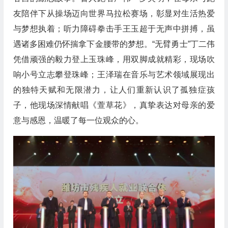
友陪伴下从操场迈向世界马拉松赛场，彰显对生活热爱
与梦想执着；听力障碍拳击手王玉超于无声中拼搏，虽
遇诸多困难仍怀揣拿下金腰带的梦想。“无臂勇士”丁二伟
凭借顽强的毅力登上玉珠峰，用双脚成就精彩，现场吹
响小号立志攀登珠峰；王泽瑞在音乐与艺术领域展现出
的独特天赋和无限潜力，让人们重新认识了孤独症孩
子，他现场深情献唱《萱草花》，真挚表达对母亲的爱
意与感恩，温暖了每一位观众的心。