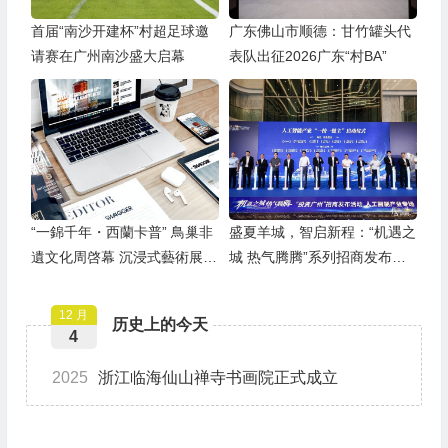
首届“南沙开建杯”村超足球邀
广东佛山市顺德：甘竹罐头代
请赛在广州南沙盛大启幕
表队出征2026广东“村BA”
“一錦千年・西蘭卡普” 鳥巢非
盛夏羊城，智启新程：“机遇之
遺文化周啓幕 沉浸式藝術展煥
城 热气腾腾”系列招商发布活
活土家織錦千年文脈
动之人工智能产业专场举行
12 月
历史上的今天
4
2025
浙江临海仙山禅寺书画院正式成立