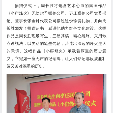
捐赠仪式上，周长胜将饱含艺术心血的国画作品
《小窑烽火》无偿赠予联创公司。枣庄联创公司党委书
记、董事长张金钟代表公司接过这份珍贵礼物，并向周
长胜颁发了捐赠证书，感谢他助力红色文化建设。这幅
作品是周长胜现场写生，三易其稿，精心雕琢。采用散
点透视法，以灵动的笔墨勾勒，营造出深远的烽火连天
的意境。这幅作品《小窑烽火》承载着厚重的历史意
义，它宛如一座无声的纪念碑，让人们铭记那段波澜壮
阔又苦难深重的历史。