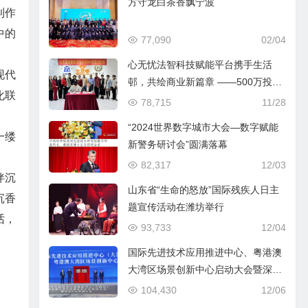
方守龙白茶香飘宁波
制作
中的
77,090
02/04
心无忧法智科技赋能平台携手生活
现代
邨，共绘商业新篇章 ——500万投资
化联
签约仪式圆满成功
78,715
11/28
“2024世界数字城市大会—数字赋能
一缕
新警务研讨会”圆满落幕
82,317
12/03
伴沉
山东省“生命的怒放”国际残疾人日主
沉香
题宣传活动在潍坊举行
话，
93,733
12/04
国际先进技术应用推进中心、粤港澳
大湾区场景创新中心启动大会暨深海
产业发展大会在广州南沙举行
104,430
12/06