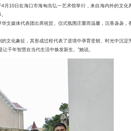
于4月10日在海口市海甸岛弘一艺术馆举行，来自海内外的文化
事。
界华文媒体代表团出席祝贺。仪式氛围庄重而温馨，沉香袅袅，
刻的文化象征，其形成过程代表了逆境中孕育坚韧、时光中沉淀
是让千年智慧在当代生活中焕发新生。”她说。