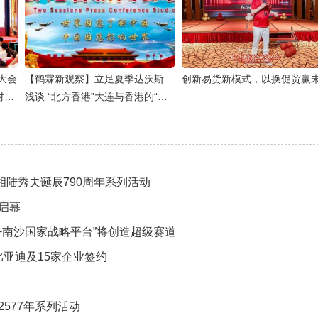
大会
【鹤霖新观察】立足夏季达沃斯
创新易货新模式，以换促贸赢
对接
浅谈 “北方香港”大连与香港的“连
港多元链接”新课题
相陆秀夫诞辰790周年系列活动
大启幕
+南沙国家战略平台”将创造超级赛道
比亚迪及15家企业签约
577年系列活动