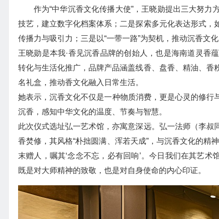
作为“中华沉香文化传播大使”，王晓勋提出三大努力
技艺，建立数字化档案体系；二是探索多元化表达形式，
传播力与吸引力；三是以“一带一路”为契机，推动沉香文
王晓勋是本我·香见沉香品牌的创始人，也是海南道灵香
转化与生活化推广，品牌产品涵盖线香、盘香、精油、香
名礼盒，推动香文化融入日常生活。
她表示，沉香文化不仅是一种物质消费，更是心灵的修行与
沉香，感知中华文化的温度、节奏与智慧。
此次仪式选址弘一艺术馆，亦寓意深远。弘一法师（李叔
香焚修，其风格“朴拙圆满、浑若天成”，与沉香文化的精
末赠人，嘱其‘念念不忘，必有回响’。今日我们在其艺术馆
既是对大师精神的致敬，也是对自身使命的内心印证。