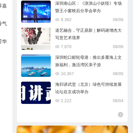
深圳南山区：《浪浪山小妖怪》专场
界嘉
暨王小窗映后分享会举办
8,382
08/06
香气
道艺融合，守正鼎新｜解码谢增杰大
写意艺术境界
芳华
7,870
08/06
深圳蛇口邮轮母港：推出多重海上文
旅福利，激活湾区亲子游
10,367
08/05
海归讲武堂（北京）绿色可持续发展
论坛在京成功举办
2,222
08/04