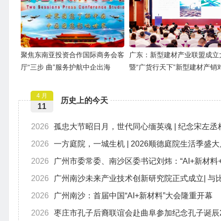
聚焦东南亚投资合作国际商务会客
广东：新型建材产业联盟成立
厅“三步 曲”服务护航中企出海
暨“广货行天下”新型建材产销
城市联盟专场活动举办
4 月
历史上的今天
11
2026
孤忠大节昭日月，世代同心缅英魂 | 纪念宋左丞
2026
一方庭院，一城生机 | 2026顺德庭院生活季盛
2026
广州市委常委、南沙区委书记刘炜：“AI+新材料
2026
广州南沙未来产业技术创新研究院正式成立| 与
2026
广州南沙：首届中国“AI+新材料”大会隆重开幕
2026
枣庄市孔子后裔联谊会赴曲阜参加纪念孔子诞辰2