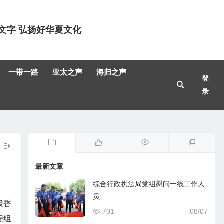
文字 弘扬好华夏文化
一带一路
亚太之声
海归之声
登
录
最新文章
综合行政执法局党组慰问一线工作人
员
级香
701
08/07
程组