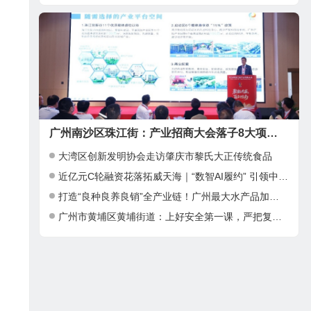
广州南沙区珠江街：产业招商大会落子8大项目，邀湾区客商抢占“南沙站”红利
大湾区创新发明协会走访肇庆市黎氏大正传统食品
近亿元C轮融资花落拓威天海｜“数智AI履约” 引领中大件出海新基建
打造“良种良养良销”全产业链！广州最大水产品加工项目在南沙正式投产
广州市黄埔区黄埔街道：上好安全第一课，严把复工复产安全关