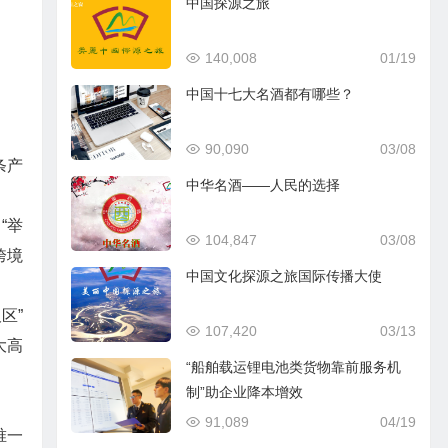
中国探源之旅
140,008
01/19
中国十七大名酒都有哪些？
90,090
03/08
条产
中华名酒——人民的选择
“举
104,847
03/08
跨境
中国文化探源之旅国际传播大使
区”
107,420
03/13
大高
“船舶载运锂电池类货物靠前服务机
制”助企业降本增效
91,089
04/19
唯一