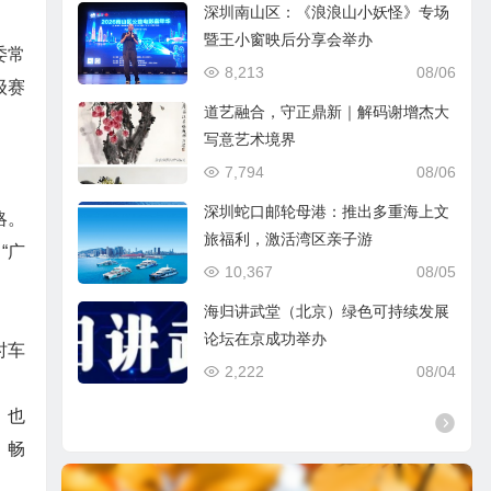
深圳南山区：《浪浪山小妖怪》专场
暨王小窗映后分享会举办
委常
8,213
08/06
级赛
道艺融合，守正鼎新｜解码谢增杰大
写意艺术境界
7,794
08/06
深圳蛇口邮轮母港：推出多重海上文
略。
旅福利，激活湾区亲子游
“广
10,367
08/05
海归讲武堂（北京）绿色可持续发展
论坛在京成功举办
时车
2,222
08/04
，也
、畅