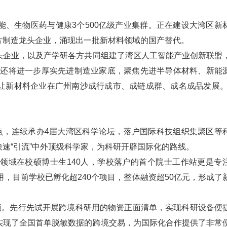
、生物医药与健康3个500亿级产业集群。正在建设大湾区新
片制造龙头企业，涌现出一批新材料领域的国产替代。
头企业，以及产学研各方共同组建了湾区人工智能产业创新联盟
们还将进一步厚实先进制造业家底，聚焦先进半导体材料、新能
让新材料企业在广州南沙成行成市、成链成群、成名成品发展。
点，连续承办4届大湾区科学论坛，落户国际科技组织集聚区等
速“引流”中外顶级科学家，为科研开辟国际化的路线。
领域在校硕博士生140人，学校落户的首个院士工作站更是专
启用，目前学校已孵化超240个项目，整体融资超50亿元，形成了
项。先行先试开展跨境科研用的物资正面清单，实现科研设备便
实现了全国首单脱敏数据的跨境交易，为国际化合作提供了非常