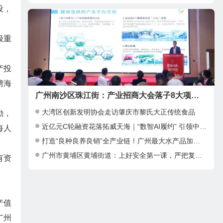
设，
级重
产投
聘海
广州南沙区珠江街：产业招商大会落子8大项目，邀湾区客商抢占“南沙站”红利
大湾区创新发明协会走访肇庆市黎氏大正传统食品
励，
近亿元C轮融资花落拓威天海｜“数智AI履约” 引领中大件出海新基建
每人
打造“良种良养良销”全产业链！广州最大水产品加工项目在南沙正式投产
广州市黄埔区黄埔街道：上好安全第一课，严把复工复产安全关
有资
产值
广州