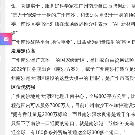
银、真抓实干，服务好科学家在广州南沙自由驰骋创新、满
“集万千宠爱于一身的广州南沙，和集远见卓识于一身的顶尖
委、南沙区委书记刘炜在现场致辞推介中表示，“AI+新材料
道”。
广州南沙战略平台“地位重要”，日益成为能量澎湃的“湾区棋
发展定位高
广州南沙是广东唯一的国家级新区，是国家自由贸易试验
2022年国务院出台《南沙方案》，赋予广州南沙打造立
州南沙是大湾区建设的这盘大棋中的‘棋眼’，是广州市高质
区位优势强
广州南沙地处大湾区地理几何中心，全域803平方公里，
程范围内可以服务7000万人，目前广州南沙正在加快建
“拥有吞吐量超2200万标箱，而且南沙深水良港是近千
只留下了南沙一口通商的港口，就是南沙港，”刘炜补充道
通全球，有180多条外贸航线通达全球300多个港口。”