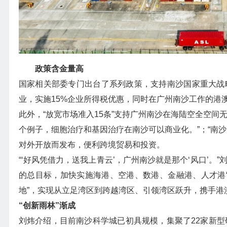
政策含金量高
国家相关部委专门出台了系列政策，支持南沙国家重大战略
业，实施15%企业所得税优惠，同时在广州南沙工作的港
此外，“放宽市场准入15条”支持广州南沙在海陆空全空间
个例子，细胞治疗和基因治疗在南沙可以商业化。”；“南沙
对外开放而发布，便利跨境贸易和投资。
“‘好风凭借力，送我上青云’，广州南沙就是那个‘风口’。
的总目标，加快实施海港、空港、数港、金融港、人才港“
地”，实现从立足湾区到跨越湾区、引领湾区跃升，携手港
“创新雨林”渐成
刘炜介绍，目前南沙科学城已初具规模，集聚了22家新型研