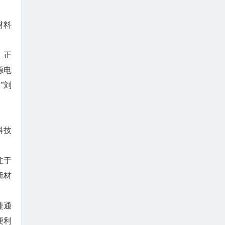
材料
，正
源电
”刘
科技
注于
新材
捷通
便利