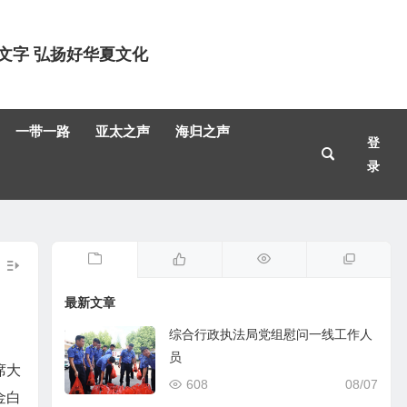
文字 弘扬好华夏文化
一带一路
亚太之声
海归之声
登
录
最新文章
综合行政执法局党组慰问一线工作人
员
席大
608
08/07
金白