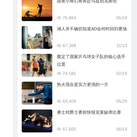
国青小将们将奔赴乌兹别克斯坦
76,864
05/19
湖人并不确切知道AD会何时回归赛场
67,308
11/13
奠定了国家乒乓球女子队的核心选手
位置
74,581
02/18
热火现在是实力更强的一方
69,409
05/29
勇士对爵士赛前快报克莱缺席比赛
67,605
06/14