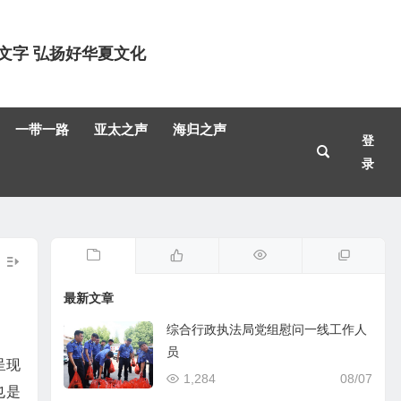
文字 弘扬好华夏文化
一带一路
亚太之声
海归之声
登
录
最新文章
综合行政执法局党组慰问一线工作人
员
呈现
1,284
08/07
也是