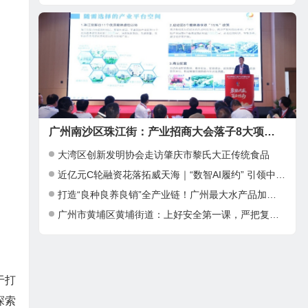
广州南沙区珠江街：产业招商大会落子8大项目，邀湾区客商抢占“南沙站”红利
大湾区创新发明协会走访肇庆市黎氏大正传统食品
近亿元C轮融资花落拓威天海｜“数智AI履约” 引领中大件出海新基建
打造“良种良养良销”全产业链！广州最大水产品加工项目在南沙正式投产
广州市黄埔区黄埔街道：上好安全第一课，严把复工复产安全关
于打
探索