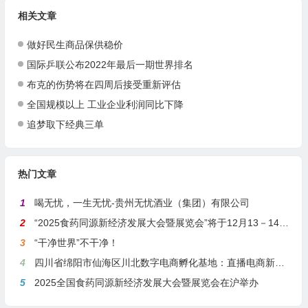
相关文章
做好民生商品保供稳价
国际乒联公布2022年最后一期世界排名
布克的伤势将在四周后接受重新评估
全国规模以上 工业企业利润同比下降
追梦取下经典三单
热门文章
1
喝无忧，一生无忧-贵州无忧酒业（集团）有限公司
2
“2025食药同源新经济发展大会暨展览会”将于12月13－14日在沪举行
3
“干净世界”不干净！
4
四川省绵阳市仙海区川北数字电商孵化基地：直播电商新引擎，预计年产值达5亿
5
2025全国食药同源新经济发展大会暨展览会在沪举办