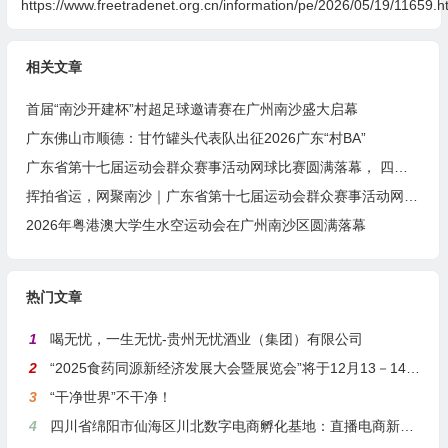
https://www.freetradenet.org.cn/information/pe/2026/05/19/11659.h
相关文章
首届“南沙开建杯”村超足球邀请赛在广州南沙盛大启幕
广东佛山市顺德：甘竹罐头代表队出征2026广东“村BA”
广东省第十七届运动会群众赛事活动网球比赛圆满落幕， 四项冠军诞生！
挥拍省运，网聚南沙｜广东省第十七届运动会群众赛事活动网球比赛隆重开幕
2026年粤港澳大学生水空运动会在广州南沙区圆满落幕
热门文章
1
喝无忧，一生无忧-贵州无忧酒业（集团）有限公司
2
“2025食药同源新经济发展大会暨展览会”将于12月13－14日在沪举行
3
“干净世界”不干净！
4
四川省绵阳市仙海区川北数字电商孵化基地：直播电商新引擎，预计年产值达5亿