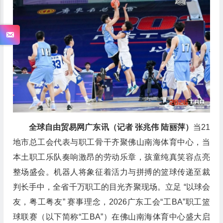
全球自由贸易网广东讯（记者 张兆伟 陆丽萍）
当21
地市总工会代表与职工骨干齐聚佛山南海体育中心，当
本土职工乐队奏响激昂的劳动乐章，孩童纯真笑容点亮
整场盛会。机器人将象征着活力与拼搏的篮球传递至裁
判长手中，全省千万职工的目光齐聚现场。立足 “以球会
友，粤工粤友” 赛事理念，2026广东工会“工BA”职工篮
球联赛（以下简称“工BA”）在佛山南海体育中心盛大启