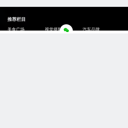
推荐栏目
美食广场
视觉摄影
汽车品牌
新闻资讯
财经报道
体育新闻
军情时事
影视明星
游戏部落
热门影视
联系我们
联系我们
总编微信
微信公众号
官方微博