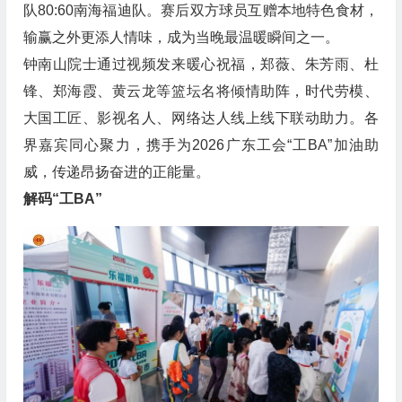
队80:60南海福迪队。赛后双方球员互赠本地特色食材，
输赢之外更添人情味，成为当晚最温暖瞬间之一。
钟南山院士通过视频发来暖心祝福，郑薇、朱芳雨、杜
锋、郑海霞、黄云龙等篮坛名将倾情助阵，时代劳模、
大国工匠、影视名人、网络达人线上线下联动助力。各
界嘉宾同心聚力，携手为2026广东工会“工BA”加油助
威，传递昂扬奋进的正能量。
解码“工BA”