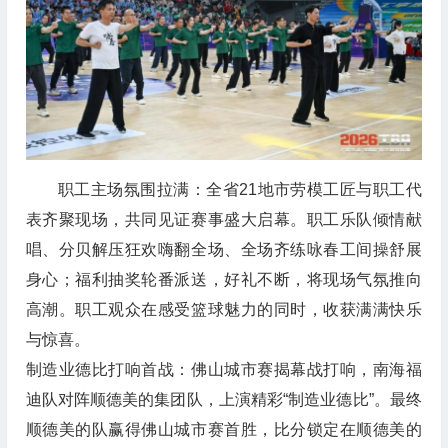
职工主场氛围拉满：全省21地市劳模工匠与职工代
表齐聚现场，共同见证赛事盛大启幕。职工乐队倾情献
唱、分贝解压狂欢嗨翻全场、全场齐练咏春工间操舒展
身心；福利抽奖轮番派送，好礼不断，将现场气氛推向
高潮。职工观众在感受篮球魅力的同时，收获满满快乐
与惊喜。
制造业德比打响首战：佛山城市赛揭幕战打响，南海福
迪队对阵顺德美的集团队，上演精彩“制造业德比”。最终
顺德美的队赢得佛山城市赛首胜，比分锁定在顺德美的