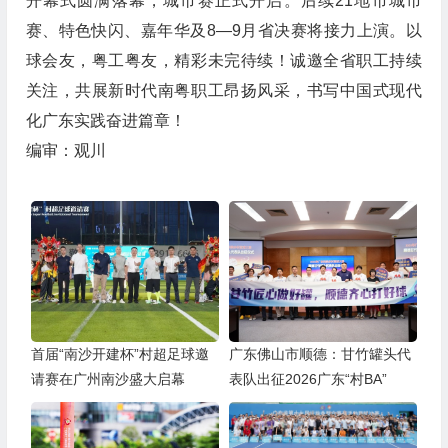
开幕式圆满落幕，城市赛正式开启。后续21地市城市
赛、特色快闪、嘉年华及8—9月省决赛将接力上演。以
球会友，粤工粤友，精彩未完待续！诚邀全省职工持续
关注，共展新时代南粤职工昂扬风采，书写中国式现代
化广东实践奋进篇章！
编审：观川
首届“南沙开建杯”村超足球邀
广东佛山市顺德：甘竹罐头代
请赛在广州南沙盛大启幕
表队出征2026广东“村BA”