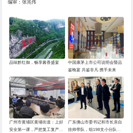
编审：张兆伟
品味黔红御，畅享酱香盛宴
中国康茅上市公司说明会暨品
鉴晚宴 共鉴非凡 携手未来
广州市黄埔区黄埔街道：上好
广东佛山市委书记和市长亲自
安全第一课，严把复工复产安
挂帅带队，组198支小分队办