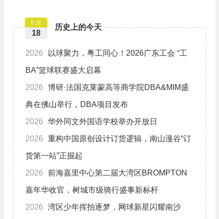
全关
好这件事！
5 月
历史上的今天
18
2026
以球聚力，粤工同心！2026广东工会 “工
BA”篮球联赛盛大启幕
2026
博研·法国克莱蒙高等商学院DBA&MIM盛
典在佛山举行，DBA项目发布
2026
华外同文外国语学校举办开放日
2026
重构中国原创设计订货逻辑，南山漫谷“订
货第一站”正掘起
2026
前海嘉里中心第二届大湾区BROMPTON
嘉年华收官，树城市级骑行盛事新标杆
2026
湾区少年挥拍逐梦，网球新星闪耀南沙