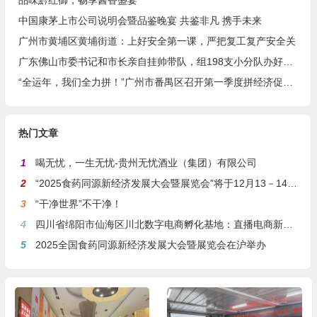
品味黔红御，畅享酱香盛宴
中国康茅上市公司说明会暨品鉴晚宴 共鉴非凡 携手未来
广州市黄埔区黄埔街道：上好安全第一课，严把复工复产安全关
广东佛山市委书记和市长亲自挂帅带队，组198支小分队办好这件事！
“全运年，我们全力拼！”广州市番禺区召开第一季度拼经济促增长暨高质量发展大会
热门文章
1
喝无忧，一生无忧-贵州无忧酒业（集团）有限公司
2
“2025食药同源新经济发展大会暨展览会”将于12月13－14日在沪举行
3
“干净世界”不干净！
4
四川省绵阳市仙海区川北数字电商孵化基地：直播电商新引擎，预计年产值达5亿
5
2025全国食药同源新经济发展大会暨展览会在沪举办