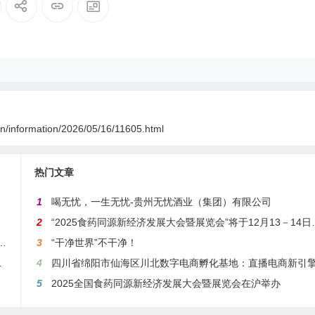
cn/information/2026/05/16/11605.html
热门文章
1
喝无忧，一生无忧-贵州无忧酒业（集团）有限公司
2
“2025食药同源新经济发展大会暨展览会”将于12月13－14日在沪举行
城 热气腾腾”系列招商发布活动之人工智能产业专场举行
3
“干净世界”不干净！
会隆重举行揭牌仪式
4
四川省绵阳市仙海区川北数字电商孵化基地：直播电商新引擎，预计年产值达5
5
2025全国食药同源新经济发展大会暨展览会在沪举办