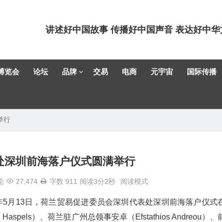
讲述好中国故事 传播好中国声音 表达好中华
博览会
论坛
品牌
交易
电商
元宇宙
国际传播
举行
处深圳前海落户仪式圆满举行
论
27,474
字数 911
阅读3分2秒
阅读模式
6年5月13日，荷兰贸易促进委员会深圳代表处深圳前海落户仪式
els）、荷兰驻广州总领事安卓（Efstathios Andreou）、