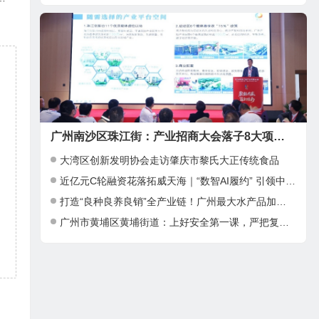
广州南沙区珠江街：产业招商大会落子8大项目，邀湾区客商抢占“南沙站”红利
大湾区创新发明协会走访肇庆市黎氏大正传统食品
近亿元C轮融资花落拓威天海｜“数智AI履约” 引领中大件出海新基建
打造“良种良养良销”全产业链！广州最大水产品加工项目在南沙正式投产
广州市黄埔区黄埔街道：上好安全第一课，严把复工复产安全关