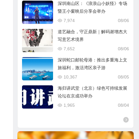
深圳南山区：《浪浪山小妖怪》专场
暨王小窗映后分享会举办
7,974
08/06
道艺融合，守正鼎新｜解码谢增杰大
写意艺术境界
7,652
08/06
深圳蛇口邮轮母港：推出多重海上文
旅福利，激活湾区亲子游
10,367
08/05
海归讲武堂（北京）绿色可持续发展
论坛在京成功举办
1,965
08/04