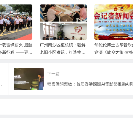
十载雷锋薪火 启航
广州南沙区榄核镇：破解
邹伦伦博士古筝音乐
务新征程 ——枣庄
老旧小区难题，打造物业
巡演《故乡之旅·古
锋志愿者联合会隆
治理样板
篇》首站大连演出获
揭牌仪式
大成功！
下一篇
无人车亮相银川能源学院运动会！