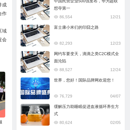
中国民营企业500强发布，华为超联
并成
想夺第一
合作
86,554
12/21
富士康小米们的印囧之路
区域
促会
82,293
12/23
网约车要变天，滴滴之类C2C模式全
面沦陷
88,527
12/24
世界，您好！国际品牌网欢迎您！
76,729
04/07
缓解压力助睡眠促进血液循环养生方
式
服
80,624
02/05
愿