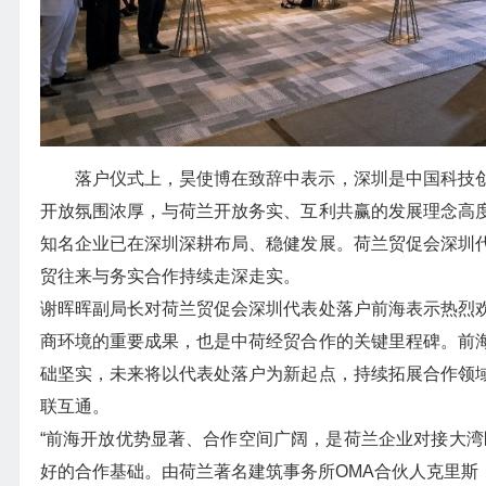
落户仪式上，昊使博在致辞中表示，深圳是中国科技
开放氛围浓厚，与荷兰开放务实、互利共赢的发展理念高
知名企业已在深圳深耕布局、稳健发展。荷兰贸促会深圳
贸往来与务实合作持续走深走实。
谢晖晖副局长对荷兰贸促会深圳代表处落户前海表示热烈
商环境的重要成果，也是中荷经贸合作的关键里程碑。前
础坚实，未来将以代表处落户为新起点，持续拓展合作领
联互通。
“前海开放优势显著、合作空间广阔，是荷兰企业对接大湾
好的合作基础。由荷兰著名建筑事务所OMA合伙人克里斯・范杜