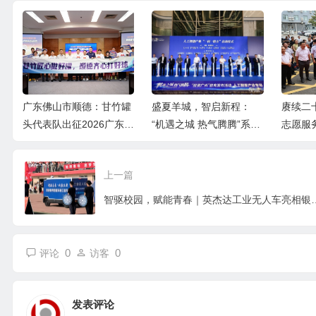
广东佛山市顺德：甘竹罐
盛夏羊城，智启新程：
赓续二
大
头代表队出征2026广东
“机遇之城 热气腾腾”系列
志愿服
“村BA”
招商发布活动之人工智能
市学雷
产业专场举行
重举行
上一篇
智驱校园，赋能青春｜英杰达工业
0
0
评论
访客
发表评论