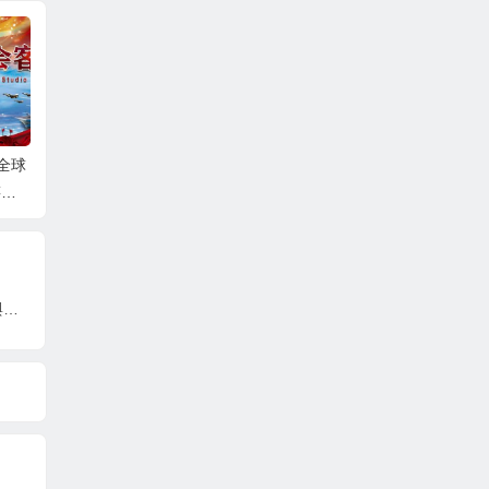
全球
广东省第十七届运动会群
以练筑防，守护平安|区市
瑞琴
筝新
众赛事活动网球比赛圆满
政园林服务中心开展广场
祝建
得巨
落幕， 四项冠军诞生！
安全应急演练
名家
韓國僑領栾敏：首屆香港國際AI電影節推動AI與影視深度融合