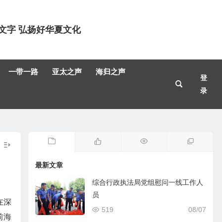
文字 弘扬好华夏文化
一带一路
亚太之声
海归之声
登
录
最新文章
综合行政执法局党组慰问一线工作人
员
在深
519
08/07
前海