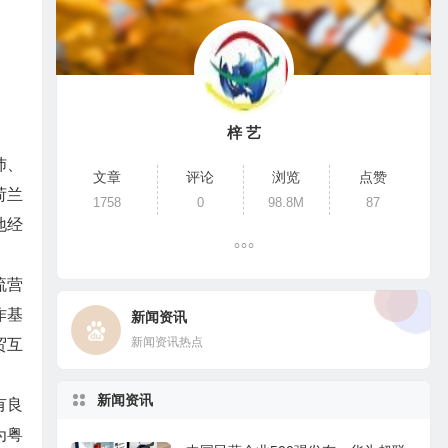
梓 艺
沛、
文章
评论
浏览
点赞
荷兰
1758
0
98.8M
87
地经
流营
作基
新闻资讯
新闻资讯热点
贸互
新闻资讯
有良
为粤