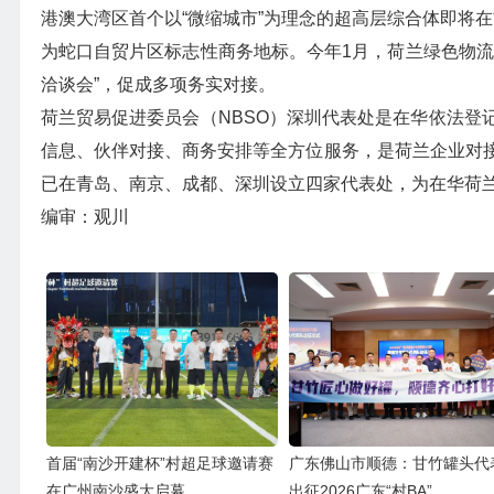
港澳大湾区首个以“微缩城市”为理念的超高层综合体即将在
为蛇口自贸片区标志性商务地标。今年1月，荷兰绿色物流
洽谈会”，促成多项务实对接。
荷兰贸易促进委员会（NBSO）深圳代表处是在华依法登
信息、伙伴对接、商务安排等全方位服务，是荷兰企业对
已在青岛、南京、成都、深圳设立四家代表处，为在华荷
编审：观川
首届“南沙开建杯”村超足球邀请赛
广东佛山市顺德：甘竹罐头代
在广州南沙盛大启幕
出征2026广东“村BA”