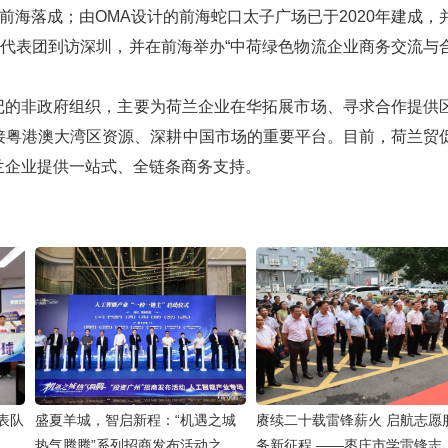
前海落成；由OMA设计的前海蛇口太子广场已于2020年建成，
代表团到访深圳，并在前海举办“中荷绿色物流企业商务交流与
记的非政府组织，主要为荷兰企业在华拓展市场、寻求合作提供
接粤港澳大湾区资源、深耕中国市场的重要平台。目前，荷兰贸
兰企业提供一站式、全链条商务支持。
表队
盛夏羊城，智启新程：“机遇之城
赓续二十载雷锋薪火 启航志愿
热气腾腾”系列招商发布活动之人
务新征程 ——枣庄市学雷锋志