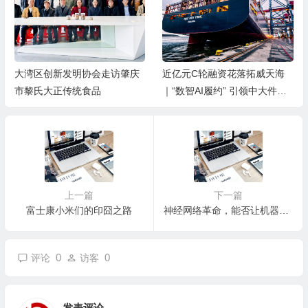
大湾区创新发明协会走访肇庆
近亿元C轮融资花落拓威天海
市黎氏大正传统食品
｜“数智AI履约” 引领中大件出
海新基建
上一篇
下一篇
富士康小米们的印囧之路
神经网络革命，能否让机器翻译打破人类语言壁垒？
0
0
评论
访客
发表评论