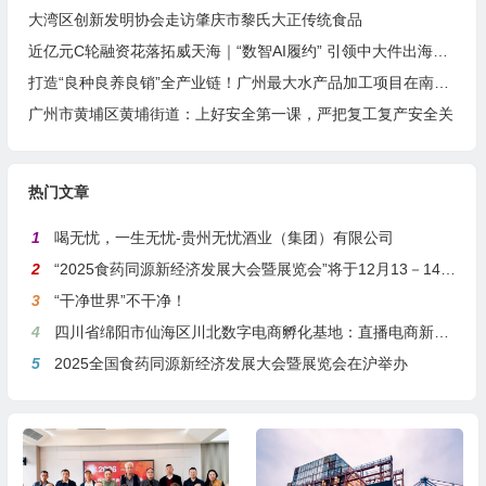
大湾区创新发明协会走访肇庆市黎氏大正传统食品
近亿元C轮融资花落拓威天海｜“数智AI履约” 引领中大件出海新基建
打造“良种良养良销”全产业链！广州最大水产品加工项目在南沙正式投产
广州市黄埔区黄埔街道：上好安全第一课，严把复工复产安全关
热门文章
1
喝无忧，一生无忧-贵州无忧酒业（集团）有限公司
2
“2025食药同源新经济发展大会暨展览会”将于12月13－14日在沪举行
3
“干净世界”不干净！
4
四川省绵阳市仙海区川北数字电商孵化基地：直播电商新引擎，预计年产值达5亿
5
2025全国食药同源新经济发展大会暨展览会在沪举办