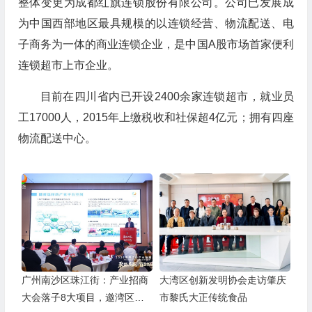
整体变更为成都红旗连锁股份有限公司。公司已发展成
为中国西部地区最具规模的以连锁经营、物流配送、电
子商务为一体的商业连锁企业，是中国A股市场首家便利
连锁超市上市企业。
目前在四川省内已开设2400余家连锁超市，就业员
工17000人，2015年上缴税收和社保超4亿元；拥有四座
物流配送中心。
广州南沙区珠江街：产业招商
大湾区创新发明协会走访肇庆
大会落子8大项目，邀湾区客
市黎氏大正传统食品