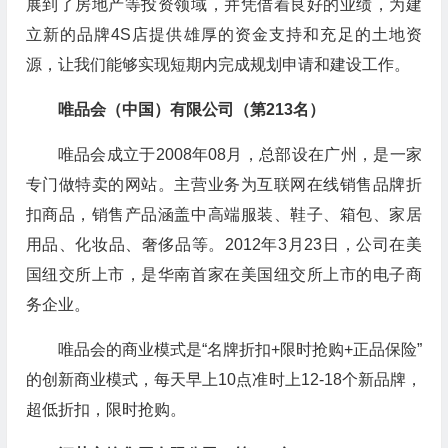
展到了房地产等投资领域，并凭借着良好的业绩，为建
立新的品牌4S店提供雄厚的资金支持和充足的土地资
源，让我们能够实现短期内完成规划申请和建设工作。
唯品会（中国）有限公司（第213名）
唯品会成立于2008年08月，总部设在广州，是一家
专门做特卖的网站。主营业务为互联网在线销售品牌折
扣商品，销售产品涵盖中高端服装、鞋子、箱包、家居
用品、化妆品、奢侈品等。2012年3月23日，公司在美
国纽交所上市，是华南首家在美国纽交所上市的电子商
务企业。
唯品会的商业模式是“名牌折扣+限时抢购+正品保险”
的创新商业模式，每天早上10点准时上12-18个新品牌，
超低折扣，限时抢购。