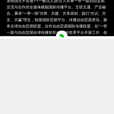
系韩国元宇宙通产(一般法人)的官方从事一带一路自由贸易
交流与合作的全媒体赋能国际传播平台。互联互通、产业融
合，秉承“一带一路”共商、共建、共享原则，践行“共识、共
生、共赢”理念，链接国际贸易平台，传播自由贸易资讯，服
务全球自由贸易联盟，合作自由贸易国际传播联盟，在“一带
一路与自由贸易全球传播智库论坛”的世界平台开展工作、创
造社会与经济双效益，一带一路展数字贸易新宏图、一路同
行创贸易自由新辉煌!
一路同行文化传播品牌中心赋能全球自由贸易网全媒体国际
传播事务。全球自由贸易网系国际中文记者联合会、世界华
文大众传播媒体协会会员单位，《环球华商报》网络媒体全
面战略合作伙伴，和世界华商精英联合总会、环球华商城“一
带一路”国际传播全面商业平台战略合作伙伴。
版权所有 © 2015-2023 自由贸易网 . All rights reserved.