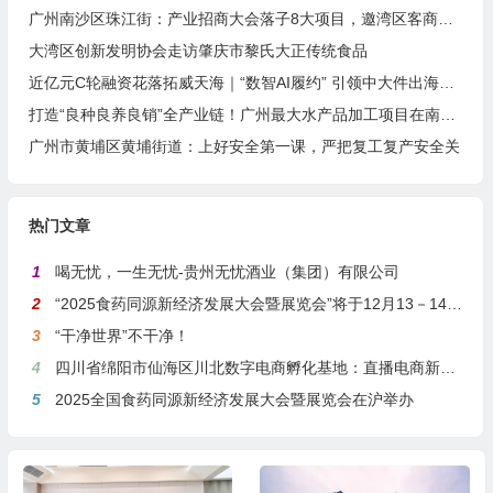
广州南沙区珠江街：产业招商大会落子8大项目，邀湾区客商抢占“南沙站”红利
大湾区创新发明协会走访肇庆市黎氏大正传统食品
近亿元C轮融资花落拓威天海｜“数智AI履约” 引领中大件出海新基建
打造“良种良养良销”全产业链！广州最大水产品加工项目在南沙正式投产
广州市黄埔区黄埔街道：上好安全第一课，严把复工复产安全关
热门文章
1
喝无忧，一生无忧-贵州无忧酒业（集团）有限公司
2
“2025食药同源新经济发展大会暨展览会”将于12月13－14日在沪举行
3
“干净世界”不干净！
4
四川省绵阳市仙海区川北数字电商孵化基地：直播电商新引擎，预计年产值达5亿
5
2025全国食药同源新经济发展大会暨展览会在沪举办