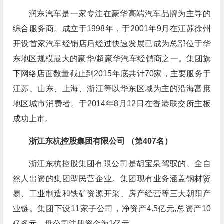
润东汽车是一家专注在豪华高端汽车品牌为主导的
综合服务商。成立于1998年，于2001年9月在江苏徐州
开设首家汽车经销店后经过快速发展已成为总部位于华
东地区规模最大的豪华/超豪华汽车经销商之一。集团旗
下网络店面数量截止到2015年底共计70家，主要服务于
江苏、山东、上海、浙江等以华东区域为主的沿海富庶
地区城市消费者。于2014年8月12日在香港联交所主板
成功上市。
浙江东杭控股集团有限公司 （第407名）
浙江东杭控股集团有限公司是胡宝泉驾驭的、全自
然人出资的集团型民营企业。集团现有业务涵盖钢材贸
易、工业制造和铁矿资源开采、房产经营等三大朝阳产
业链。集团下设11家子公司，净资产4.5亿元,总资产10
亿多元，母公司注册资金为1亿元。