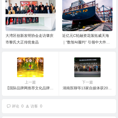
大湾区创新发明协会走访肇庆
近亿元C轮融资花落拓威天海
市黎氏大正传统食品
｜“数智AI履约” 引领中大件出
海新基建
上一篇
下一篇
【国际品牌网推荐文化品牌】中国记录排行榜
湖南医聊等13家自媒体获2016年度影响力自媒体奖
0
0
评论
访客