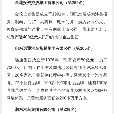
金花投资控股集团有限公司（第269名）
金花投资集团成立于1991年，现已发展成为涉足投
资、制药、商贸、高科技、电子商务、酒店及高尔夫、
教育等领域与产业，拥有两家上市公司，员工两万名，
总资产近400亿元人民币的大型企业集团。
山东远通汽车贸易集团有限公司（第305名）
远通集团成立于1976年，现有资产50亿元，员工
7000人，目前，在山东及周边地区建有19个汽车经营园
区，20多家汽车零部件代理中心库，经营36个个汽车品
牌、72个配件品牌、100多个汽车用品品牌，建有100家
县域营销网点，形成独具特色的市县乡村四级营销服务
网络体系，总营销服务面积达200多万平方米。
润东汽车集团有限公司（第329名）