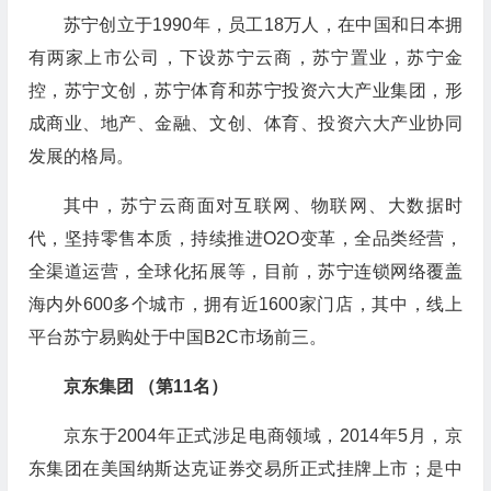
苏宁创立于1990年，员工18万人，在中国和日本拥
有两家上市公司，下设苏宁云商，苏宁置业，苏宁金
控，苏宁文创，苏宁体育和苏宁投资六大产业集团，形
成商业、地产、金融、文创、体育、投资六大产业协同
发展的格局。
其中，苏宁云商面对互联网、物联网、大数据时
代，坚持零售本质，持续推进O2O变革，全品类经营，
全渠道运营，全球化拓展等，目前，苏宁连锁网络覆盖
海内外600多个城市，拥有近1600家门店，其中，线上
平台苏宁易购处于中国B2C市场前三。
京东集团 （第11名）
京东于2004年正式涉足电商领域，2014年5月，京
东集团在美国纳斯达克证券交易所正式挂牌上市；是中