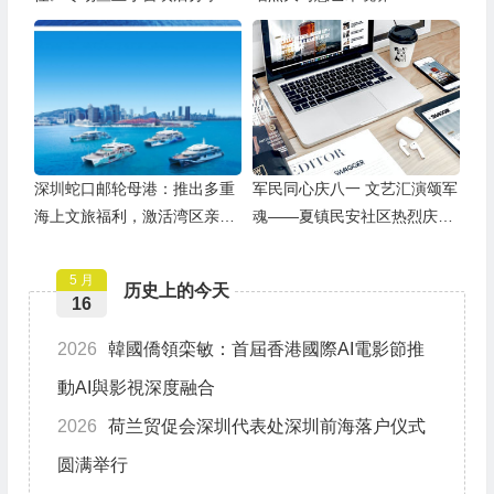
举办
深圳蛇口邮轮母港：推出多重
军民同心庆八一 文艺汇演颂军
海上文旅福利，激活湾区亲子
魂——夏镇民安社区热烈庆祝
游
建军99周年
5 月
历史上的今天
16
2026
韓國僑領栾敏：首屆香港國際AI電影節推
動AI與影視深度融合
2026
荷兰贸促会深圳代表处深圳前海落户仪式
圆满举行