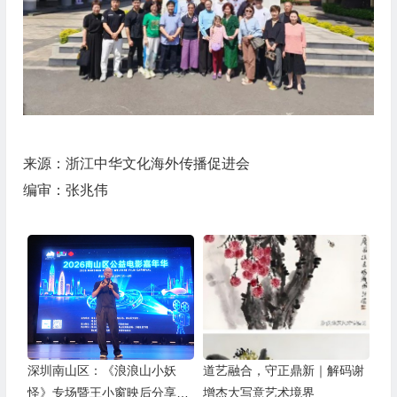
来源：浙江中华文化海外传播促进会
编审：张兆伟
深圳南山区：《浪浪山小妖
道艺融合，守正鼎新｜解码谢
怪》专场暨王小窗映后分享会
增杰大写意艺术境界