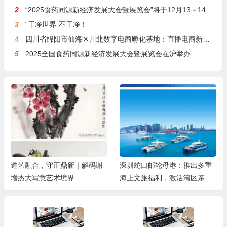
2
“2025食药同源新经济发展大会暨展览会”将于12月13－14日在沪举行
3
“干净世界”不干净！
4
四川省绵阳市仙海区川北数字电商孵化基地：直播电商新引擎，预计年产值达5亿
5
2025全国食药同源新经济发展大会暨展览会在沪举办
道艺融合，守正鼎新｜解码谢
深圳蛇口邮轮母港：推出多重
增杰大写意艺术境界
海上文旅福利，激活湾区亲子
游