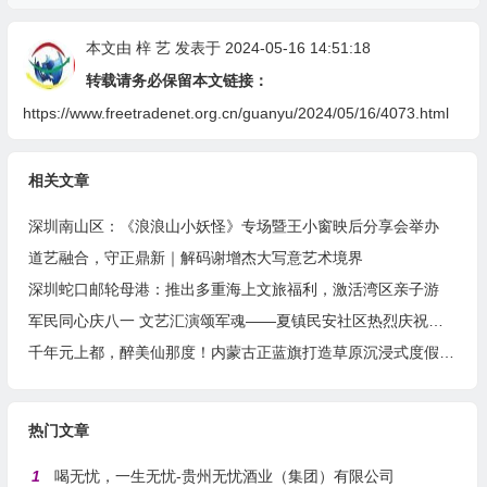
本文由
梓 艺
发表于 2024-05-16 14:51:18
转载请务必保留本文链接：
https://www.freetradenet.org.cn/guanyu/2024/05/16/4073.html
相关文章
深圳南山区：《浪浪山小妖怪》专场暨王小窗映后分享会举办
道艺融合，守正鼎新｜解码谢增杰大写意艺术境界
深圳蛇口邮轮母港：推出多重海上文旅福利，激活湾区亲子游
军民同心庆八一 文艺汇演颂军魂——夏镇民安社区热烈庆祝建军99周年
千年元上都，醉美仙那度！内蒙古正蓝旗打造草原沉浸式度假胜地
热门文章
1
喝无忧，一生无忧-贵州无忧酒业（集团）有限公司