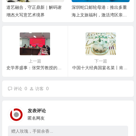
道艺融合，守正鼎新｜解码谢
深圳蛇口邮轮母港：推出多重
增杰大写意艺术境界
海上文旅福利，激活湾区亲子
游
上一篇
下一篇
史学界盛事：张荣芳教授的陈垣研究专著出版
中国十大经典国宴名菜丨肯定有你吃过的美食
0
0
评论
访客
发表评论
匿名网友