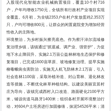
入股现代化智能农业机械购置项目，覆盖10个村716
户，户年均增收1750元，全镇所有行政村产业项目实现
全覆盖。6月初，为全镇2353户在村户发放蛋鸡2.353万
只，户均可增收800元，让群众的闲置庭院变为增加经营
性收入的主阵地。
环境整治，为乡村振兴擦亮底色。作为察汗淖尔流域修
复治理乡镇，该镇通过“抓退减、调产业、强管护”，力促
地下水止降回升。实施2.1万亩公益林林地生态保护和修
复项目，已完成1600亩草原、坡地修复治理。提早实施
柳毒蛾病虫害防治，实施无人机飞防林木2.1万亩，引入
社会造林1100亩，采取补植补造、封山育林、退化林改
造等措施，不断优化林草种植结构。以建设美丽宜居村
庄为导向，该镇完成西村入口改造、路面硬化2100平方
米，铺设街道马路牙1400米；组织各村开展环境整治行
动，对604户土坯房进行加固修缮，抹泥54526平米；清