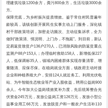
理建筑垃圾1200余方，粪污800余方，生活垃圾3000余
方。
保障兜底，为乡村振兴提质增效。鉴于常住村民普遍年
龄较高，该镇创新开展民生实事主动上门服务，深化镇
村干部政策培训，加密走访频次、主动征集诉求，全力
做到“政策清、情况明、上门办，不拖延”。到目前，新认
定易返贫致贫户136户270人，已消除风险的防返贫重点
监测户88户153人；办理临时救助158人，新增低保227
人，低保调标35人，镇域内困难群体实现存量清零、增
量随清、应保尽保。在稳岗就业方面，镇政府主动对接
企业和种植养殖大户，安排124人就近务工。利用光伏电
站、为牛智能生态牧业等产业入股收益，聘用公益岗900
余人。今年加大公益岗绩效奖补力度，先后统筹整合光
伏资金245万元，发放公益岗工资126万元，发放小型公
益事业用工66万元，发放脱贫户和一般农户生活补110