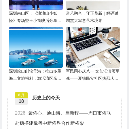
深圳南山区：《浪浪山小妖
道艺融合，守正鼎新｜解码谢
怪》专场暨王小窗映后分享会
增杰大写意艺术境界
举办
深圳蛇口邮轮母港：推出多重
军民同心庆八一 文艺汇演颂军
海上文旅福利，激活湾区亲子
魂——夏镇民安社区热烈庆祝
游
建军99周年
6 月
历史上的今天
18
2026
聚侨心、通山海、启新程——周口市侨联
赴穗搭建豫粤中新侨界合作新桥梁