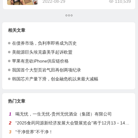
2022-08-29
110,539
相关文章
在债券市场，负利率即将成为历史
美能源巨头埃克森美孚起诉欧盟
苹果有意砍iPhone供应链价格
我国首个大型页岩气田再创两项纪录
韩国芯片产量下滑，创金融危机以来最大减幅
热门文章
1
喝无忧，一生无忧-贵州无忧酒业（集团）有限公司
2
“2025食药同源新经济发展大会暨展览会”将于12月13－14日在沪举行
3
“干净世界”不干净！