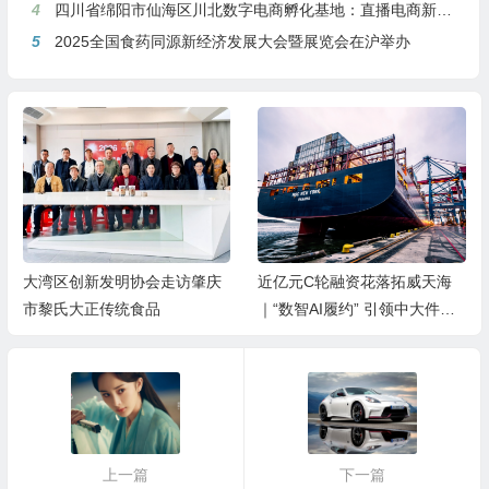
4
四川省绵阳市仙海区川北数字电商孵化基地：直播电商新引擎，预计年产值达5亿
5
2025全国食药同源新经济发展大会暨展览会在沪举办
大湾区创新发明协会走访肇庆
近亿元C轮融资花落拓威天海
市黎氏大正传统食品
｜“数智AI履约” 引领中大件出
海新基建
上一篇
下一篇