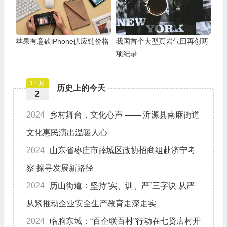
苹果有意砍iPhone供应链价格
我国首个大型页岩气田再创两
项纪录
11 月
历史上的今天
2
2024
乡村舞台，文化心声 —— 沂源县南麻街道
文化惠民演出温暖人心
2024
山东省枣庄市薛城区政协招商组赴济宁考
察 探寻发展新路径
2024
历山街道：坚持“实、训、严”三字诀 从严
从紧推动企业安全生产教育走深走实
2024
临朐东城：“百企联百村”行动在七贤店村开