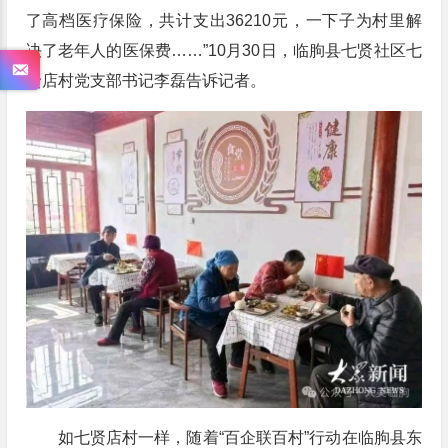
了高档医疗保险，共计支出36210元，一下子为村里解
决了老年人的医保费……”10月30日，临朐县七贤社区七
贤店村党支部书记李磊告诉记者。
如七贤店村一样，随着“百企联百村”行动在临朐县东