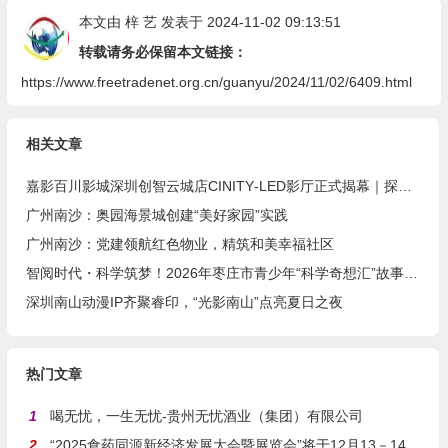
本文由
梓 艺
发表于 2024-11-02 09:13:51
转载请务必保留本文链接：
https://www.freetradenet.org.cn/guanyu/2024/11/02/6409.html
相关文章
嘉影百川影城深圳创智云城店CINITY‑LED影厅正式揭幕｜探索“电影+”多元消费新范式
广州南沙：奥园海景城创建“美好家园”实践
广州南沙：党建领航红色物业，精筑和美幸福社区
智阅时代・科学筑梦！2026年枣庄市青少年“科学奇想汇”故事大赛圆满落幕
深圳南山动漫IP齐聚睿印，“光影南山”点亮夏日之夜
热门文章
1
喝无忧，一生无忧-贵州无忧酒业（集团）有限公司
2
“2025食药同源新经济发展大会暨展览会”将于12月13－14日在沪举行