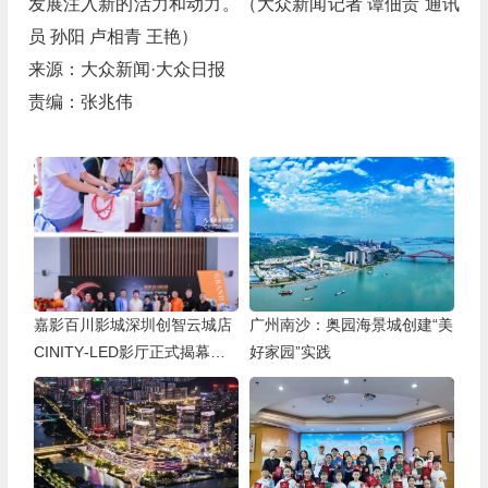
发展注入新的活力和动力。（大众新闻记者 谭佃贵 通讯
员 孙阳 卢相青 王艳）
来源：大众新闻·大众日报
责编：张兆伟
嘉影百川影城深圳创智云城店
广州南沙：奥园海景城创建“美
CINITY‑LED影厅正式揭幕｜
好家园”实践
探索“电影+”多元消费新范式