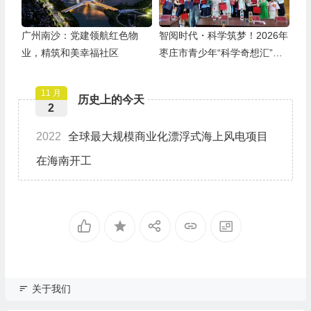
广州南沙：党建领航红色物
智阅时代・科学筑梦！2026年
业，精筑和美幸福社区
枣庄市青少年“科学奇想汇”故
事大赛圆满落幕
11 月
历史上的今天
2
2022
全球最大规模商业化漂浮式海上风电项目
在海南开工
关于我们