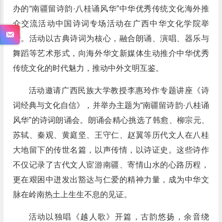
办的“南疆留诗韵·八桂诵风华”中华优秀传统文化海外推
介交流活动中国诗词专场活动在广西中华文化学院举
行。活动以古典诗词为核心，融合朗诵、演唱、器乐与
舞蹈等艺术形式，向海外华文新媒体生动推介中华优秀
传统文化的时代魅力，推动中外文明互鉴。
活动邀请广西民族大学教授李惠玲作专题讲座《诗
词经典与文化自信》，并举办主题为“南疆留诗韵·八桂诵
风华”的诗词朗诵会。朗诵会精心挑选了韩愈、柳宗元、
苏轼、秦观、黄庭坚、王守仁、赵翼等历代文人在八桂
大地留下的传世名篇，以声传情，以诗证史。这些诗作
不仅记录了古代文人宦游南疆、寄情山水的心路历程，
更在艰困中迸发出豁达与仁爱的精神力量，成为中华文
脉在岭南热土上生生不息的见证。
活动以独唱《越人歌》开篇，古韵悠扬，余音绕