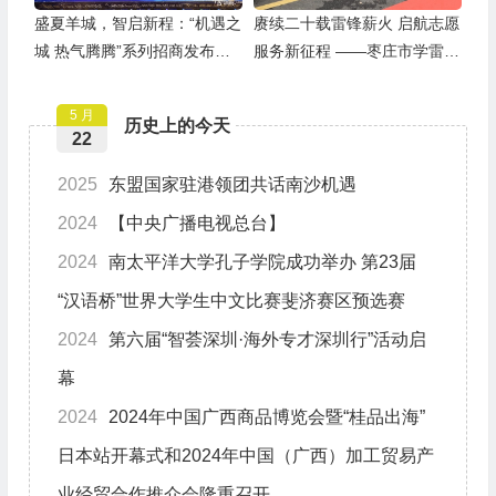
盛夏羊城，智启新程：“机遇之
赓续二十载雷锋薪火 启航志愿
城 热气腾腾”系列招商发布活
服务新征程 ——枣庄市学雷锋
动之人工智能产业专场举行
志愿者联合会隆重举行揭牌仪
式
5 月
历史上的今天
22
2025
东盟国家驻港领团共话南沙机遇
2024
【中央广播电视总台】
2024
南太平洋大学孔子学院成功举办 第23届
“汉语桥”世界大学生中文比赛斐济赛区预选赛
2024
第六届“智荟深圳·海外专才深圳行”活动启
幕
2024
2024年中国广西商品博览会暨“桂品出海”
日本站开幕式和2024年中国（广西）加工贸易产
业经贸合作推介会隆重召开