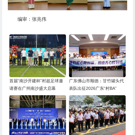
编审：张兆伟
首届“南沙开建杯”村超足球邀
广东佛山市顺德：甘竹罐头代
请赛在广州南沙盛大启幕
表队出征2026广东“村BA”