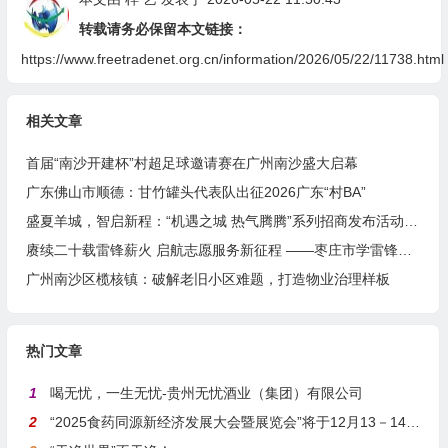
转载请务必保留本文链接：
https://www.freetradenet.org.cn/information/2026/05/22/11738.html
相关文章
首届“南沙开建杯”村超足球邀请赛在广州南沙盛大启幕
广东佛山市顺德：甘竹罐头代表队出征2026广东“村BA”
盛夏羊城，智启新程：“机遇之城 热气腾腾”系列招商发布活动之人工智能产业专场举行
赓续二十载雷锋薪火 启航志愿服务新征程 ——枣庄市学雷锋志愿者联合会隆重举行揭牌仪式
广州南沙区榄核镇：破解老旧小区难题，打造物业治理样板
热门文章
1
喝无忧，一生无忧-贵州无忧酒业（集团）有限公司
2
“2025食药同源新经济发展大会暨展览会”将于12月13－14日在沪举行