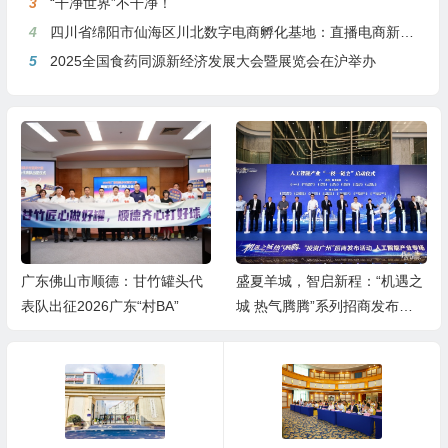
3
“干净世界”不干净！
4
四川省绵阳市仙海区川北数字电商孵化基地：直播电商新引擎，预计年产值达5亿
5
2025全国食药同源新经济发展大会暨展览会在沪举办
广东佛山市顺德：甘竹罐头代
盛夏羊城，智启新程：“机遇之
表队出征2026广东“村BA”
城 热气腾腾”系列招商发布活
动之人工智能产业专场举行