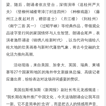
梁。随后，朗诵者依次登台，深情演绎《送桂州严大
夫》《登柳州城楼寄漳汀封连四州》《种柳戏题》《藤
州江上夜起对月，赠邵道士》《月江楼》《到桂州》
《南宁二首·其一》《过昭平峡》等经典作品，带领观众
品读字里行间的家国情怀与人生智慧。朗诵会尾声，表
演者激昂诵读《锦绣八桂新时代》，以当代诗句描绘八
桂大地的壮美画卷与新时代蓬勃气象，将古今交融的文
化活力推向高潮。
活动现场，来自美国、加拿大、英国、瑞典、柬埔
寨等27个国家和地区的海外华文新媒体总编、高级记者
应邀出席，纷纷表达对这场诗词盛宴的赞叹。
美国拉斯维加斯《新闻报》副社长韦元龙感慨道：
“我长期在海外推广中国文化，今天这场朗诵会让我耳目
一新。它不是简单的‘念诗’，而是把古人的情感用声音、