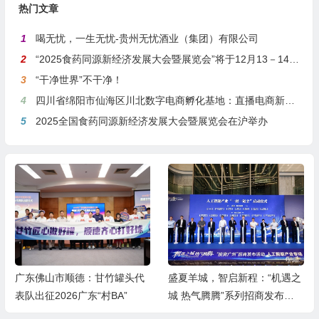
热门文章
1
喝无忧，一生无忧-贵州无忧酒业（集团）有限公司
2
“2025食药同源新经济发展大会暨展览会”将于12月13－14日在沪举行
3
“干净世界”不干净！
4
四川省绵阳市仙海区川北数字电商孵化基地：直播电商新引擎，预计年产值达5亿
5
2025全国食药同源新经济发展大会暨展览会在沪举办
广东佛山市顺德：甘竹罐头代
盛夏羊城，智启新程：“机遇之
表队出征2026广东“村BA”
城 热气腾腾”系列招商发布活
动之人工智能产业专场举行