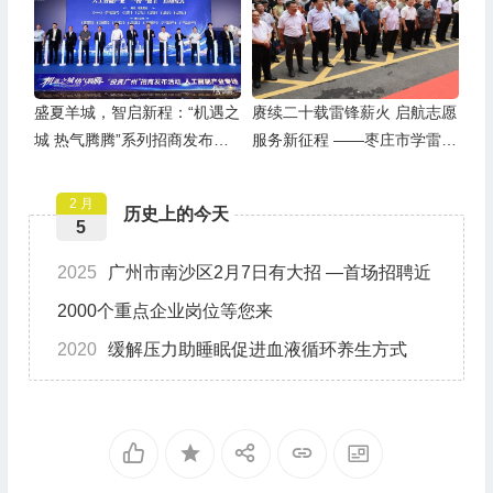
盛夏羊城，智启新程：“机遇之
赓续二十载雷锋薪火 启航志愿
城 热气腾腾”系列招商发布活
服务新征程 ——枣庄市学雷锋
动之人工智能产业专场举行
志愿者联合会隆重举行揭牌仪
式
2 月
历史上的今天
5
2025
广州市南沙区2月7日有大招 —首场招聘近
2000个重点企业岗位等您来
2020
缓解压力助睡眠促进血液循环养生方式