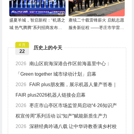
盛夏羊城，智启新程：“机遇之
赓续二十载雷锋薪火 启航志愿
城 热气腾腾”系列招商发布活
服务新征程 ——枣庄市学雷锋
动之人工智能产业专场举行
志愿者联合会隆重举行揭牌仪
式
4 月
历史上的今天
22
2026
南山区前海深港合作区前海嘉里中心：
「Green together 城市绿动计划」启幕
2026
FAIR plus朋友圈，展示机器人量产答卷｜
FAIR plus2026机器人链接会启幕
2026
枣庄市山亭区市场监管局启动“4·26知识产
权宣传周”系列活动 以“知产”赋能新质生产力
2026
深耕经典吟诵八载 让中华诗教香满乡村校