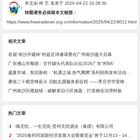
本文由
梓 艺
发表于 2025-04-22 16:28:36
转载请务必保留本文链接：
https://www.freetradenet.org.cn/information/2025/04/22/8012.html
相关文章
首届“南沙开建杯”村超足球邀请赛在广州南沙盛大启幕
广东佛山市顺德：甘竹罐头代表队出征2026广东“村BA”
盛夏羊城，智启新程：“机遇之城 热气腾腾”系列招商发布活动之人工智能产业专场举行
赓续二十载雷锋薪火 启航志愿服务新征程 ——枣庄市学雷锋志愿者联合会隆重举行揭牌仪式
广州南沙区榄核镇：破解老旧小区难题，打造物业治理样板
热门文章
1
喝无忧，一生无忧-贵州无忧酒业（集团）有限公司
2
“2025食药同源新经济发展大会暨展览会”将于12月13－14日在沪举行