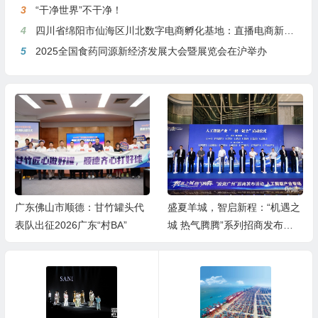
3
“干净世界”不干净！
4
四川省绵阳市仙海区川北数字电商孵化基地：直播电商新引擎，预计年产值达5亿
5
2025全国食药同源新经济发展大会暨展览会在沪举办
广东佛山市顺德：甘竹罐头代
盛夏羊城，智启新程：“机遇之
表队出征2026广东“村BA”
城 热气腾腾”系列招商发布活
动之人工智能产业专场举行