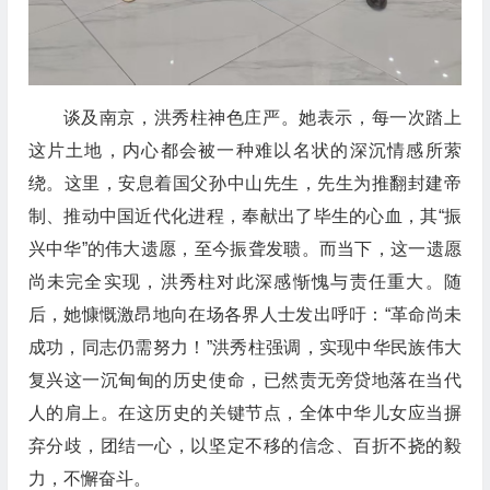
谈及南京，洪秀柱神色庄严。她表示，每一次踏上
这片土地，内心都会被一种难以名状的深沉情感所萦
绕。这里，安息着国父孙中山先生，先生为推翻封建帝
制、推动中国近代化进程，奉献出了毕生的心血，其“振
兴中华”的伟大遗愿，至今振聋发聩。而当下，这一遗愿
尚未完全实现，洪秀柱对此深感惭愧与责任重大。随
后，她慷慨激昂地向在场各界人士发出呼吁：“革命尚未
成功，同志仍需努力！”洪秀柱强调，实现中华民族伟大
复兴这一沉甸甸的历史使命，已然责无旁贷地落在当代
人的肩上。在这历史的关键节点，全体中华儿女应当摒
弃分歧，团结一心，以坚定不移的信念、百折不挠的毅
力，不懈奋斗。