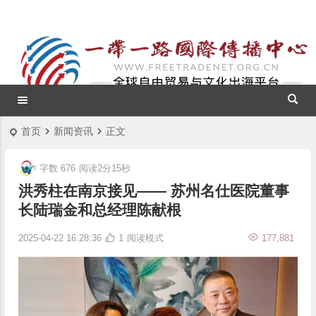
首页
新闻资讯
正文
字数 676
阅读2分15秒
洪秀柱在南京接见—— 苏州名仕医院董事
长陆瑞金和总经理陈献根
2025-04-22 16:28:36
1
阅读模式
177,881