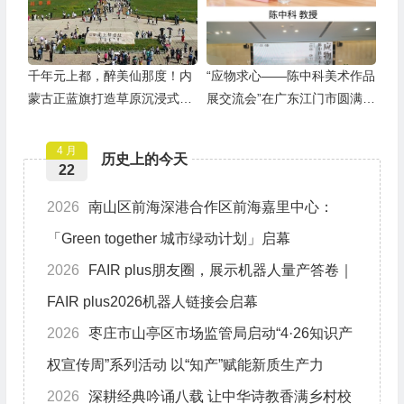
千年元上都，醉美仙那度！内
“应物求心——陈中科美术作品
蒙古正蓝旗打造草原沉浸式度
展交流会”在广东江门市圆满举
假胜地
行
4 月
历史上的今天
22
2026
南山区前海深港合作区前海嘉里中心：
「Green together 城市绿动计划」启幕
2026
FAIR plus朋友圈，展示机器人量产答卷｜
FAIR plus2026机器人链接会启幕
2026
枣庄市山亭区市场监管局启动“4·26知识产
权宣传周”系列活动 以“知产”赋能新质生产力
2026
深耕经典吟诵八载 让中华诗教香满乡村校