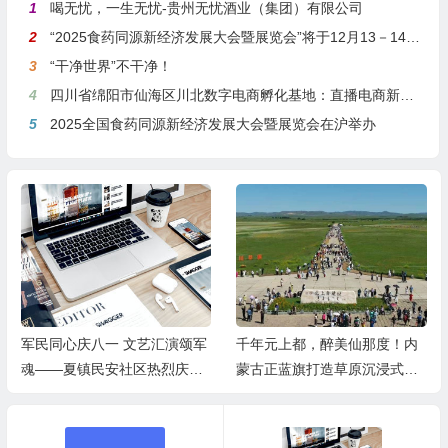
1
喝无忧，一生无忧-贵州无忧酒业（集团）有限公司
2
“2025食药同源新经济发展大会暨展览会”将于12月13－14日在沪举行
3
“干净世界”不干净！
4
四川省绵阳市仙海区川北数字电商孵化基地：直播电商新引擎，预计年产值达5亿
5
2025全国食药同源新经济发展大会暨展览会在沪举办
军民同心庆八一 文艺汇演颂军
千年元上都，醉美仙那度！内
魂——夏镇民安社区热烈庆祝
蒙古正蓝旗打造草原沉浸式度
建军99周年
假胜地