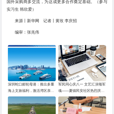
国外采购商多交流，为达成更多合作奠定基础。（参与
实习生 韩欣爱）
来源丨新华网 记者丨黄玫 李庆招
编审：张兆伟
深圳蛇口邮轮母港：推出多重
军民同心庆八一 文艺汇演颂军
海上文旅福利，激活湾区亲子
魂——夏镇民安社区热烈庆祝
游
建军99周年