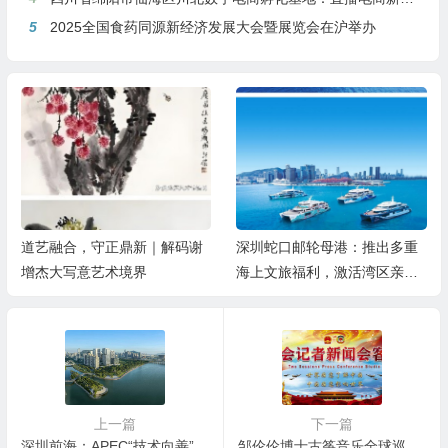
5
2025全国食药同源新经济发展大会暨展览会在沪举办
道艺融合，守正鼎新｜解码谢
深圳蛇口邮轮母港：推出多重
增杰大写意艺术境界
海上文旅福利，激活湾区亲子
游
上一篇
下一篇
深圳前海：APEC“技术向善”国际研讨会8日启幕，亚太17个经济体代表共议负责任数字未来
邹伦伦博士古筝音乐全球巡演《故乡之旅·古筝新篇》首站大连演出获得巨大成功！