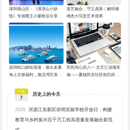
深圳南山区：《浪浪山小妖
道艺融合，守正鼎新｜解码谢
怪》专场暨王小窗映后分享会
增杰大写意艺术境界
举办
深圳蛇口邮轮母港：推出多重
军民同心庆八一 文艺汇演颂军
海上文旅福利，激活湾区亲子
魂——夏镇民安社区热烈庆祝
游
建军99周年
7 月
历史上的今天
7
2025
河源江东新区崇明实验学校开放日：构建
教育与乡村振兴百千万工程高质量发展融合新范
式