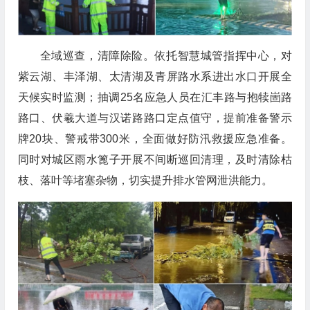
全域巡查，清障除险。依托智慧城管指挥中心，对
紫云湖、丰泽湖、太清湖及青屏路水系进出水口开展全
天候实时监测；抽调25名应急人员在汇丰路与抱犊崮路
路口、伏羲大道与汉诺路路口定点值守，提前准备警示
牌20块、警戒带300米，全面做好防汛救援应急准备。
同时对城区雨水篦子开展不间断巡回清理，及时清除枯
枝、落叶等堵塞杂物，切实提升排水管网泄洪能力。