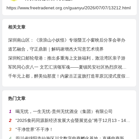
https://www.freetradenet.org.cn/guanyu/2026/07/07/13212.html
相关文章
深圳南山区：《浪浪山小妖怪》专场暨王小窗映后分享会举办
道艺融合，守正鼎新｜解码谢增杰大写意艺术境界
深圳蛇口邮轮母港：推出多重海上文旅福利，激活湾区亲子游
军民同心庆八一 文艺汇演颂军魂——夏镇民安社区热烈庆祝建军99周年
千年元上都，醉美仙那度！内蒙古正蓝旗打造草原沉浸式度假胜地
热门文章
1
喝无忧，一生无忧-贵州无忧酒业（集团）有限公司
2
“2025食药同源新经济发展大会暨展览会”将于12月13－14日在沪举行
3
“干净世界”不干净！
4
四川省绵阳市仙海区川北数字电商孵化基地：直播电商新引擎，预计年产值达5亿