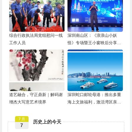
综合行政执法局党组慰问一线
深圳南山区：《浪浪山小妖
工作人员
怪》专场暨王小窗映后分享会
举办
道艺融合，守正鼎新｜解码谢
深圳蛇口邮轮母港：推出多重
增杰大写意艺术境界
海上文旅福利，激活湾区亲子
游
7 月
历史上的今天
7