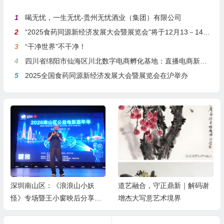
1
喝无忧，一生无忧-贵州无忧酒业（集团）有限公司
2
“2025食药同源新经济发展大会暨展览会”将于12月13－14日在沪举行
3
“干净世界”不干净！
4
四川省绵阳市仙海区川北数字电商孵化基地：直播电商新引擎，预计年产值达5亿
5
2025全国食药同源新经济发展大会暨展览会在沪举办
深圳南山区：《浪浪山小妖
道艺融合，守正鼎新｜解码谢
怪》专场暨王小窗映后分享会
增杰大写意艺术境界
举办