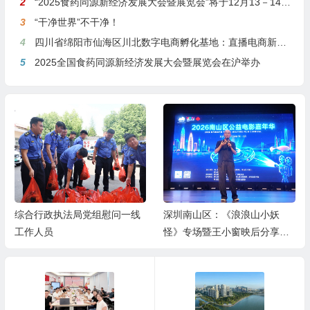
2
“2025食药同源新经济发展大会暨展览会”将于12月13－14日在沪举行
3
“干净世界”不干净！
4
四川省绵阳市仙海区川北数字电商孵化基地：直播电商新引擎，预计年产值达5亿
5
2025全国食药同源新经济发展大会暨展览会在沪举办
综合行政执法局党组慰问一线
深圳南山区：《浪浪山小妖
工作人员
怪》专场暨王小窗映后分享会
举办