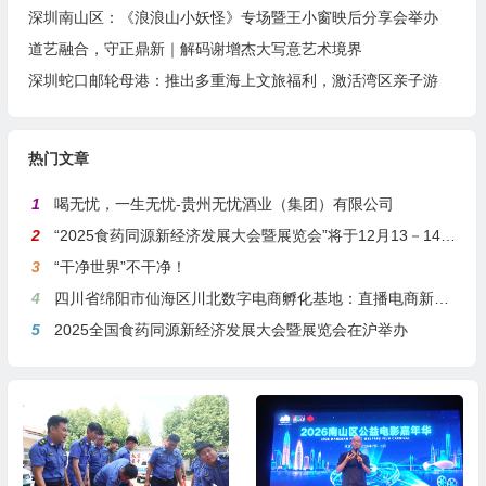
深圳南山区：《浪浪山小妖怪》专场暨王小窗映后分享会举办
道艺融合，守正鼎新｜解码谢增杰大写意艺术境界
深圳蛇口邮轮母港：推出多重海上文旅福利，激活湾区亲子游
热门文章
1
喝无忧，一生无忧-贵州无忧酒业（集团）有限公司
2
“2025食药同源新经济发展大会暨展览会”将于12月13－14日在沪举行
3
“干净世界”不干净！
4
四川省绵阳市仙海区川北数字电商孵化基地：直播电商新引擎，预计年产值达5亿
5
2025全国食药同源新经济发展大会暨展览会在沪举办