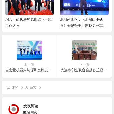
综合行政执法局党组慰问一线
深圳南山区：《浪浪山小妖
工作人员
怪》专场暨王小窗映后分享会
举办
上一篇
下一篇
自变量机器人与深圳文旅共建全新智能文旅生态
大连市创业联合会赴普兰店龙头山生态农场调研考察农业创业项目
0
0
评论
访客
发表评论
匿名网友