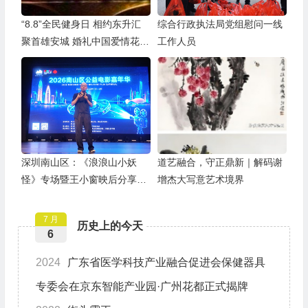
“8.8”全民健身日 相约东升汇
综合行政执法局党组慰问一线
聚首雄安城 婚礼中国爱情花开
工作人员
全球
深圳南山区：《浪浪山小妖
道艺融合，守正鼎新｜解码谢
怪》专场暨王小窗映后分享会
增杰大写意艺术境界
举办
7 月
历史上的今天
6
2024
广东省医学科技产业融合促进会保健器具
专委会在京东智能产业园·广州花都正式揭牌