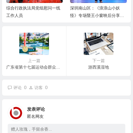
综合行政执法局党组慰问一线
深圳南山区：《浪浪山小妖
工作人员
怪》专场暨王小窗映后分享会
举办
上一篇
下一篇
广东省第十七届运动会群众赛事活动网球比赛圆满落幕， 四项冠军诞生！
游西溪湿地
0
0
评论
访客
发表评论
匿名网友