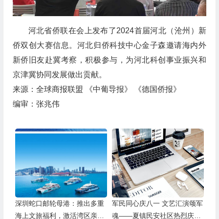
河北省侨联在会上发布了2024首届河北（沧州）新
侨双创大赛信息。河北归侨科技中心金子森邀请海内外
新侨旧友赴冀考察，积极参与，为河北科创事业振兴和
京津冀协同发展做出贡献。
来源：全球商报联盟 《中葡导报》 《德国侨报》
编审：张兆伟
深圳蛇口邮轮母港：推出多重
军民同心庆八一 文艺汇演颂军
海上文旅福利，激活湾区亲子
魂——夏镇民安社区热烈庆祝