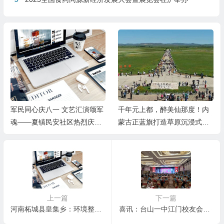
军民同心庆八一 文艺汇演颂军
千年元上都，醉美仙那度！内
魂——夏镇民安社区热烈庆祝
蒙古正蓝旗打造草原沉浸式度
建军99周年
假胜地
上一篇
下一篇
河南柘城县皇集乡：环境整治出高招，美丽乡村展新颜
喜讯：台山一中江门校友会成立