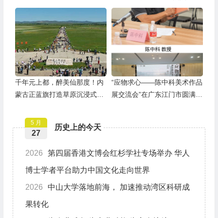
游
建军99周年
千年元上都，醉美仙那度！内
“应物求心——陈中科美术作品
蒙古正蓝旗打造草原沉浸式度
展交流会”在广东江门市圆满举
假胜地
行
5 月
历史上的今天
27
2026
第四届香港文博会红杉学社专场举办 华人
博士学者平台助力中国文化走向世界
2026
中山大学落地前海， 加速推动湾区科研成
果转化