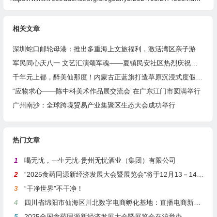
相关文章
深圳蛇口邮轮母港：推出多重海上文旅福利，激活湾区亲子游
军民同心庆八一 文艺汇演颂军魂——夏镇民安社区热烈庆祝建军99周年
千年元上都，醉美仙那度！内蒙古正蓝旗打造草原沉浸式度假胜地
“应物求心——陈中科美术作品展交流会”在广东江门市圆满举行
广州南沙：全球跨境贸易产业集聚区生态大会成功举行
热门文章
1
喝无忧，一生无忧-贵州无忧酒业（集团）有限公司
2
“2025食药同源新经济发展大会暨展览会”将于12月13－14日在沪举行
3
“干净世界”不干净！
4
四川省绵阳市仙海区川北数字电商孵化基地：直播电商新引擎，预计年产值达5亿
5
2025全国食药同源新经济发展大会暨展览会在沪举办