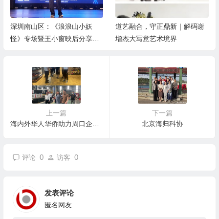
深圳南山区：《浪浪山小妖
道艺融合，守正鼎新｜解码谢
怪》专场暨王小窗映后分享会
增杰大写意艺术境界
举办
上一篇
下一篇
海内外华人华侨助力周口企业千品出海 货通全球
北京海归科协
0
0
评论
访客
发表评论
匿名网友