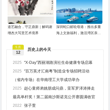
道艺融合，守正鼎新｜解码谢
深圳蛇口邮轮母港：推出多重
增杰大写意艺术境界
海上文旅福利，激活湾区亲子
游
5 月
历史上的今天
12
2025
“X-Day”西丽湖路演社生命健康专场启幕
2025
“百万英才汇南粤”制造业专场招聘活动
（省内专场）在华南理工大学成功举办
2025
赵心童师弟姚朋成问鼎，亚军罗泽涛捧走
最高单杆奖！第二届南沙斯诺克公开赛圆满收官
2022
张子萱