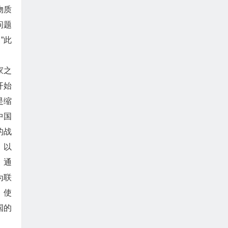
物质
问题
”此
家之
开始
是缩
中国
的战
。以
、通
为联
，使
国的