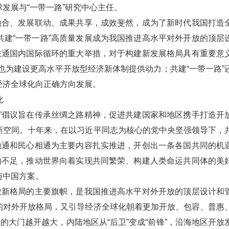
发展与“一带一路”研究中心主任。
融合、发展联动、成果共享，成效斐然，成为了新时代我国打造
建“一带一路”高质量发展成为我国推进高水平对外开放的顶层
联通国内国际循环的重大举措，对于构建新发展格局具有重要意
，也为建设更高水平开放型经济新体制提供动力；共建“一带一路”
经济全球化向正确方向发展。
化
带一路”倡议旨在传承丝绸之路精神，促进共建国家和地区携手打造开
新空间。十年来，在以习近平同志为核心的党中央坚强领导下，
融通和民心相通为主要内容扎实推进，开创出一条各国共同的机
的不足，推动世界向着实现共同繁荣、构建人类命运共同体的美
与中国方案。
放新格局的主要旗帜，是我国推进高水平对外开放的顶层设计和
的对外开放格局，又引导经济全球化朝着更加开放、包容、普惠
的大门越开越大，内陆地区从“后卫”变成“前锋”，沿海地区开放