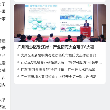
出了
一带
一带
开启
广州南沙区珠江街：产业招商大会落子8大项目，邀湾区客商抢占“南沙站”红利
“世
大湾区创新发明协会走访肇庆市黎氏大正传统食品
自己
近亿元C轮融资花落拓威天海｜“数智AI履约” 引领中大件出海新基建
先发
打造“良种良养良销”全产业链！广州最大水产品加工项目在南沙正式投产
金融
广州市黄埔区黄埔街道：上好安全第一课，严把复工复产安全关
—西
国内
大举
币流