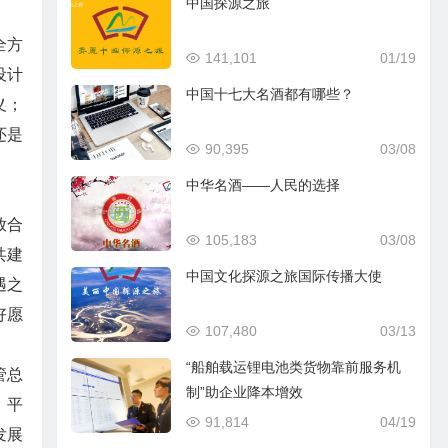
中国探源之旅
全方
141,101
01/19
设计
中国十七大名酒都有哪些？
义；
还是
90,395
03/08
中华名酒——人民的选择
放合
105,183
03/08
共建
中国文化探源之旅国际传播大使
遇之
好愿
107,480
03/13
“船舶载运锂电池类货物靠前服务机
管总
制”助企业降本增效
、平
91,814
04/19
发展