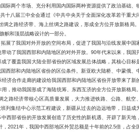
内国际两个市场、充分利用国内国际两种资源提供了政治基础、
，中共十八届三中全会通过《中共中央关于全面深化改革若干重大
进丝绸之路经济带、海上丝绸之路建设，形成全方位开放新格局。
要旗帜和顶层战略设计的一部分。
，拓展了我国对外开放的空间布局，促进了我国与沿线发展中国
带动了我国西部和内陆地区的对外开放。90年代末以来，我国
逐渐形成了覆盖我国大陆全部省份的区域发展总体战略，其核心目标
我国西部和内陆地区省份的区位条件。新亚欧大陆桥、中蒙俄、
际经济合作走廊的建设给我国西部和内陆地区省份开放带来了新
作用，推动我国形成了海陆统筹、东西互济的全方位开放新格局
丝绸之路经济带核心区高质量发展，大力推进铁路、公路、航空
欧班列集结中心示范工程建设，新疆从过去的边远地带，日益成
给很多中西部省份的开放发展创造了历史性的新机遇、开辟了新天地
2021年，我国中西部地区外贸总额是十年前的2.5倍，占全