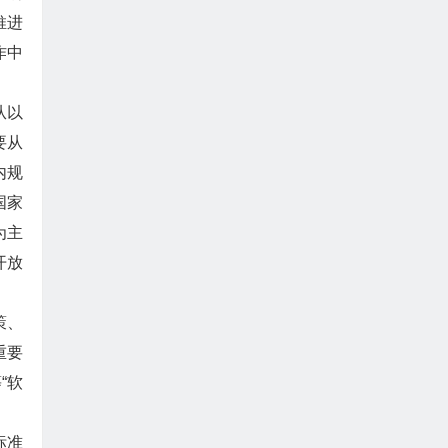
推进
作中
从以
要从
内规
国家
为主
开放
策、
重要
“软
标准