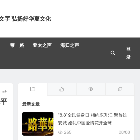
文字 弘扬好华夏文化
一带一路
亚太之声
海归之声
登
录
水平
最新文章
“8.8”全民健身日 相约东升汇 聚首雄
安城 婚礼中国爱情花开全球
265
08/08