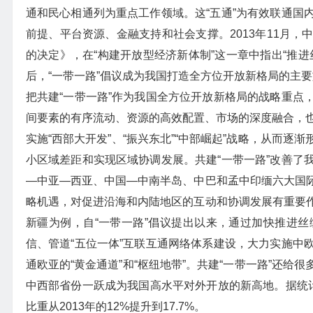
通和民心相通列为重点工作领域。这“五通”为有效联通国
前提、平台资源、金融支持和社会支撑。2013年11月
的决定》，在“构建开放型经济新体制”这一章中指出“推
后，“一带一路”倡议成为我国打造全方位开放新格局的主
把共建“一带一路”作为我国全方位开放新格局的战略重点
间要素的有序流动、资源的高效配置、市场的深度融合，也
实施“西部大开发”、“振兴东北”“中部崛起”战略，从而
小区域差距和实现区域协调发展。共建“一带一路”改善了
—中亚—西亚、中国—中南半岛、中巴和孟中印缅六大国
略机遇，对促进沿海和内陆地区的互动和协调发展有重要
新疆为例，自“一带一路”倡议提出以来，通过加快推进
信、管道“五位一体”互联互通网络体系建设，大力实施中
通欧亚的“黄金通道”和“枢纽地带”。共建“一带一路”还
中西部省份一跃成为我国高水平对外开放的新高地。据统计，
比重从2013年的12%提升到17.7%。