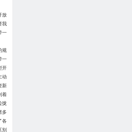
开放
要我
带一
的规
带一
型开
主动
资新
制着
拉拢
诸多
了各
区别