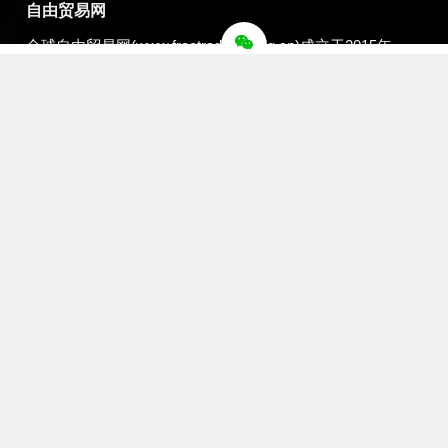
自由贸易网
全球自由贸易网(www.freetradenet.org.cn)成立于2015年，
系韩国元宇宙通产(一般法人)的官方从事一带一路自由贸易
交流与合作的全媒体赋能国际传播平台。互联互通、产业融
合，秉承“一带一路”共商、共建、共享原则，践行“共识、共
生、共赢”理念，链接国际贸易平台，传播自由贸易资讯，服
务全球自由贸易联盟，合作自由贸易国际传播联盟，在“一带
一路与自由贸易全球传播智库论坛”的世界平台开展工作、创
造社会与经济双效益，一带一路展数字贸易新宏图、一路同
行创贸易自由新辉煌!
一路同行文化传播品牌中心赋能全球自由贸易网全媒体国际
传播事务。全球自由贸易网系国际中文记者联合会、世界华
文大众传播媒体协会会员单位，《环球华商报》网络媒体全
面战略合作伙伴，和世界华商精英联合总会、环球华商城“一
带一路”国际传播全面商业平台战略合作伙伴。
版权所有 © 2015-2023 自由贸易网 . All rights reserved.