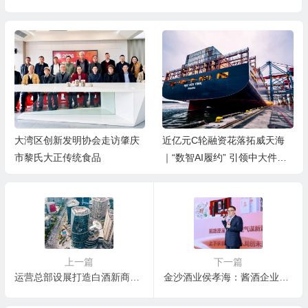
大湾区创新发明协会走访肇庆
近亿元C轮融资花落拓威天海
市黎氏大正传统食品
｜“数智AI履约” 引领中大件出
海新基建
上一篇
下一篇
运营总部设展打造白酒新商圈，舍得酒业糖酒会品牌展开幕人气火爆
金沙酒业侯孝海：酱酒企业要向茅台学习，但不能走茅台发展的路子