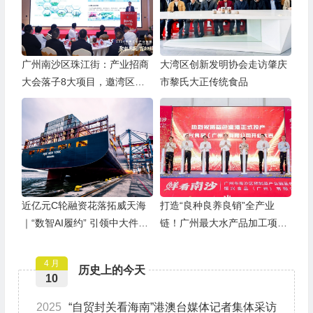
广州南沙区珠江街：产业招商
大湾区创新发明协会走访肇庆
大会落子8大项目，邀湾区客
市黎氏大正传统食品
商抢占“南沙站”红利
近亿元C轮融资花落拓威天海
打造“良种良养良销”全产业
｜“数智AI履约” 引领中大件出
链！广州最大水产品加工项目
海新基建
在南沙正式投产
4 月
历史上的今天
10
2025
“自贸封关看海南”港澳台媒体记者集体采访