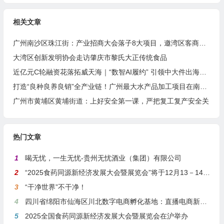
相关文章
广州南沙区珠江街：产业招商大会落子8大项目，邀湾区客商抢占“南沙站”红利
大湾区创新发明协会走访肇庆市黎氏大正传统食品
近亿元C轮融资花落拓威天海｜“数智AI履约” 引领中大件出海新基建
打造“良种良养良销”全产业链！广州最大水产品加工项目在南沙正式投产
广州市黄埔区黄埔街道：上好安全第一课，严把复工复产安全关
热门文章
1
喝无忧，一生无忧-贵州无忧酒业（集团）有限公司
2
“2025食药同源新经济发展大会暨展览会”将于12月13－14日在沪举行
3
“干净世界”不干净！
4
四川省绵阳市仙海区川北数字电商孵化基地：直播电商新引擎，预计年产值达5亿
5
2025全国食药同源新经济发展大会暨展览会在沪举办