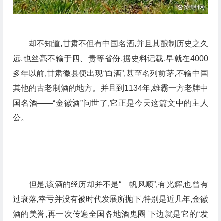
却不知道,甘肃不但有中国名酒,并且其酿制历史之久
远,也丝毫不输于四、贵等省份,据史料记载,早就在4000
多年以前,甘肃徽县便出现“白酒”,甚至名列前茅,不输中国
其他的古老制酒的地方。并且到1134年,雄霸一方老牌中
国名酒——“金徽酒”问世了,它正是今天这篇文中的主人
公。
但是,该酒的经历却并不是“一帆风顺”,有光辉,也曾有
过衰落,幸亏并没有被时代发展所抛下,特别是近几年,金徽
酒的美誉,再一次传遍全国各地酒鬼圈,下边就是它的“发