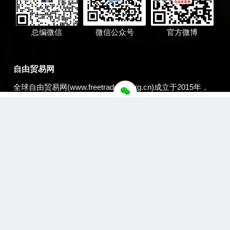
总编微信
微信公众号
官方微博
自由贸易网
全球自由贸易网(www.freetradenet.org.cn)成立于2015年，
系韩国元宇宙通产(一般法人)的官方从事一带一路自由贸易
交流与合作的全媒体赋能国际传播平台。互联互通、产业融
合，秉承“一带一路”共商、共建、共享原则，践行“共识、共
生、共赢”理念，链接国际贸易平台，传播自由贸易资讯，服
务全球自由贸易联盟，合作自由贸易国际传播联盟，在“一带
一路与自由贸易全球传播智库论坛”的世界平台开展工作、创
造社会与经济双效益，一带一路展数字贸易新宏图、一路同
行创贸易自由新辉煌!
一路同行文化传播品牌中心赋能全球自由贸易网全媒体国际
传播事务。全球自由贸易网系国际中文记者联合会、世界华
文大众传播媒体协会会员单位，《环球华商报》网络媒体全