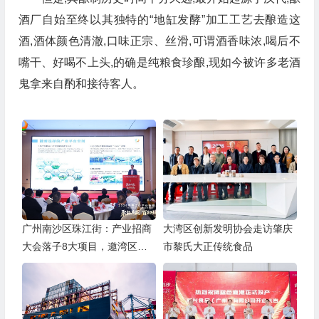
酒厂自始至终以其独特的“地缸发酵”加工工艺去酿造这
酒,酒体颜色清澈,口味正宗、丝滑,可谓酒香味浓,喝后不
嘴干、好喝不上头,的确是纯粮食珍酿,现如今被许多老酒
鬼拿来自酌和接待客人。
广州南沙区珠江街：产业招商
大湾区创新发明协会走访肇庆
大会落子8大项目，邀湾区客
市黎氏大正传统食品
商抢占“南沙站”红利