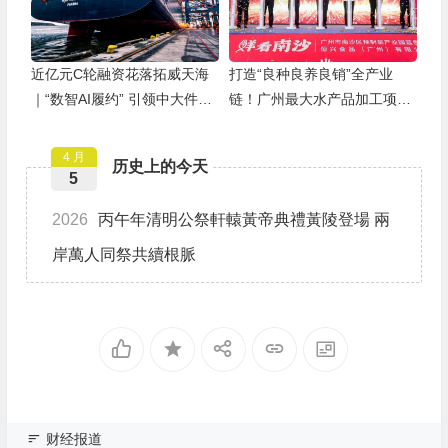
近亿元C轮融资花落拓威天海
打造“良种良养良销”全产业
｜“数智AI履约” 引领中大件出
链！广州最大水产品加工项目
海新基建
在南沙正式投产
4 月
历史上的今天
5
2026
丙午年清明公祭軒轅黃帝典禮黃陵登場 兩
岸萬人同祭共續根脈
财经报道