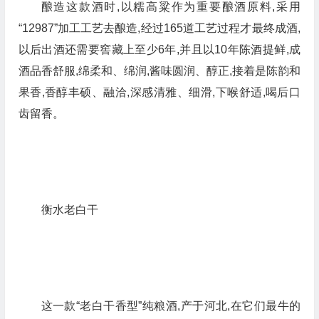
酿造这款酒时,以糯高粱作为重要酿酒原料,采用
“12987”加工工艺去酿造,经过165道工艺过程才最终成酒,
以后出酒还需要窖藏上至少6年,并且以10年陈酒提鲜,成
酒品香舒服,绵柔和、绵润,酱味圆润、醇正,接着是陈韵和
果香,香醇丰硕、融洽,深感清雅、细滑,下喉舒适,喝后口
齿留香。
衡水老白干
这一款“老白干香型”纯粮酒,产于河北,在它们最牛的