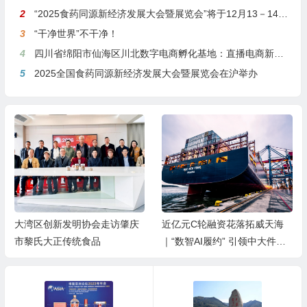
2
“2025食药同源新经济发展大会暨展览会”将于12月13－14日在沪举行
3
“干净世界”不干净！
4
四川省绵阳市仙海区川北数字电商孵化基地：直播电商新引擎，预计年产值达5亿
5
2025全国食药同源新经济发展大会暨展览会在沪举办
大湾区创新发明协会走访肇庆
近亿元C轮融资花落拓威天海
市黎氏大正传统食品
｜“数智AI履约” 引领中大件出
海新基建