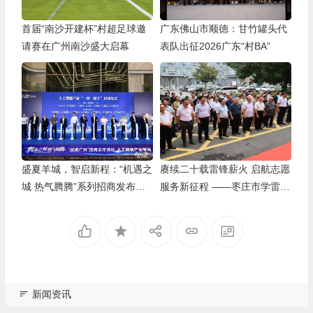
首届“南沙开建杯”村超足球邀
广东佛山市顺德：甘竹罐头代
请赛在广州南沙盛大启幕
表队出征2026广东“村BA”
盛夏羊城，智启新程：“机遇之
赓续二十载雷锋薪火 启航志愿
城 热气腾腾”系列招商发布活
服务新征程 ——枣庄市学雷锋
动之人工智能产业专场举行
志愿者联合会隆重举行揭牌仪
式
新闻资讯