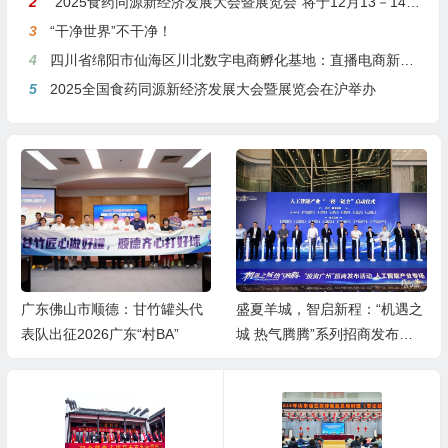
2
“2025食药同源新经济发展大会暨展览会”将于12月13－14日在沪举行
3
“干净世界”不干净！
4
四川省绵阳市仙海区川北数字电商孵化基地：直播电商新引擎，预计年产值达5亿
5
2025全国食药同源新经济发展大会暨展览会在沪举办
广东佛山市顺德：甘竹罐头代
盛夏羊城，智启新程：“机遇之
表队出征2026广东“村BA”
城 热气腾腾”系列招商发布活
动之人工智能产业专场举行