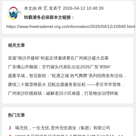
本文由
梓 艺
发表于 2026-04-12 10:48:39
转载请务必保留本文链接：
https://www.freetradenet.org.cn/information/2026/04/12/10848.html
相关文章
首届“南沙开建杯”村超足球邀请赛在广州南沙盛大启幕
广东佛山市顺德：甘竹罐头代表队出征2026广东“村BA”
盛夏羊城，智启新程：“机遇之城 热气腾腾”系列招商发布活动之人工智能产业专场举行
赓续二十载雷锋薪火 启航志愿服务新征程 ——枣庄市学雷锋志愿者联合会隆重举行揭牌仪式
广州南沙区榄核镇：破解老旧小区难题，打造物业治理样板
热门文章
1
喝无忧，一生无忧-贵州无忧酒业（集团）有限公司