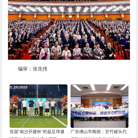
编审：张兆伟
首届“南沙开建杯”村超足球邀
广东佛山市顺德：甘竹罐头代