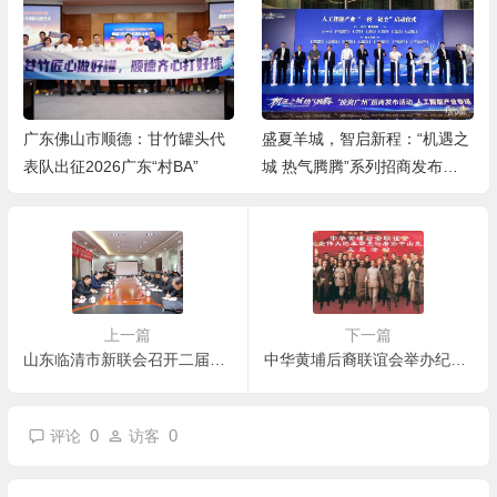
盛夏羊城，智启新程：“机遇之
赓续二十载雷锋薪火 启航志愿
城 热气腾腾”系列招商发布活
服务新征程 ——枣庄市学雷锋
动之人工智能产业专场举行
志愿者联合会隆重举行揭牌仪
式
上一篇
下一篇
山东临清市新联会召开二届三次理事会暨“新联会之家”规范化建设推进会
中华黄埔后裔联谊会举办纪念孙中山主题活动
0
0
评论
访客