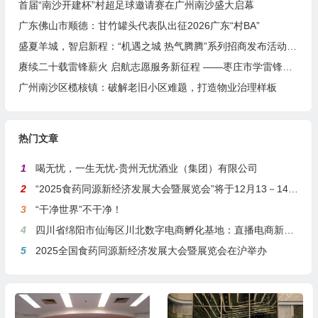
首届“南沙开建杯”村超足球邀请赛在广州南沙盛大启幕
广东佛山市顺德：甘竹罐头代表队出征2026广东“村BA”
盛夏羊城，智启新程：“机遇之城 热气腾腾”系列招商发布活动之人工智能产业专场举行
赓续二十载雷锋薪火 启航志愿服务新征程 ——枣庄市学雷锋志愿者联合会隆重举行揭牌仪式
广州南沙区榄核镇：破解老旧小区难题，打造物业治理样板
热门文章
1
喝无忧，一生无忧-贵州无忧酒业（集团）有限公司
2
“2025食药同源新经济发展大会暨展览会”将于12月13－14日在沪举行
3
“干净世界”不干净！
4
四川省绵阳市仙海区川北数字电商孵化基地：直播电商新引擎，预计年产值达5亿
5
2025全国食药同源新经济发展大会暨展览会在沪举办