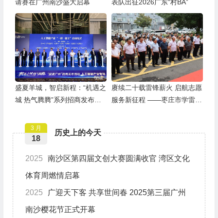
请赛在广州南沙盛大启幕
表队出征2026广东“村BA”
盛夏羊城，智启新程：“机遇之
赓续二十载雷锋薪火 启航志愿
城 热气腾腾”系列招商发布活
服务新征程 ——枣庄市学雷锋
动之人工智能产业专场举行
志愿者联合会隆重举行揭牌仪
式
3 月
历史上的今天
18
2025
南沙区第四届文创大赛圆满收官 湾区文化
体育周燃情启幕
2025
广迎天下客 共享世间春 2025第三届广州
南沙樱花节正式开幕