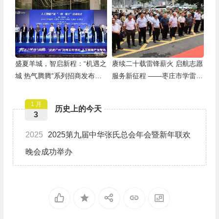
盛夏羊城，智启新程：“机遇之
赓续二十载雷锋薪火 启航志愿
城 热气腾腾”系列招商发布活
服务新征程 ——枣庄市学雷锋
动之人工智能产业专场举行
志愿者联合会隆重举行揭牌仪
式
1 月
历史上的今天
3
2025
2025第九届中华张氏总会年会暨新年联欢
晚会成功举办