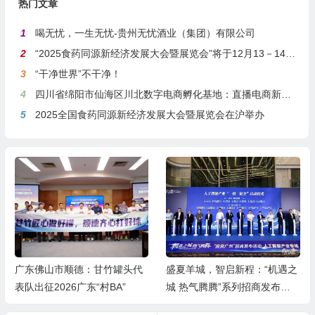
热门文章
1
喝无忧，一生无忧-贵州无忧酒业（集团）有限公司
2
“2025食药同源新经济发展大会暨展览会”将于12月13－14日在沪举行
3
“干净世界”不干净！
4
四川省绵阳市仙海区川北数字电商孵化基地：直播电商新引擎，预计年产值达5亿
5
2025全国食药同源新经济发展大会暨展览会在沪举办
盛夏羊城，智启新程：“机遇之
赓续二十载雷锋薪火 启航志愿
城 热气腾腾”系列招商发布活
服务新征程 ——枣庄市学雷锋
动之人工智能产业专场举行
志愿者联合会隆重举行揭牌仪