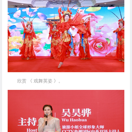
欣赏 《 戏舞英姿 》。