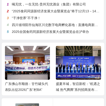
1
喝无忧，一生无忧-贵州无忧酒业（集团）有限公司
2
“2025食药同源新经济发展大会暨展览会”将于12月13－14日在沪举行
3
“干净世界”不干净！
4
四川省绵阳市仙海区川北数字电商孵化基地：直播电商新引擎，预计年产值达5亿
5
2025全国食药同源新经济发展大会暨展览会在沪举办
广东佛山市顺德：甘竹罐头代
盛夏羊城，智启新程：“机遇之
表队出征2026广东“村BA”
城 热气腾腾”系列招商发布活
动之人工智能产业专场举行