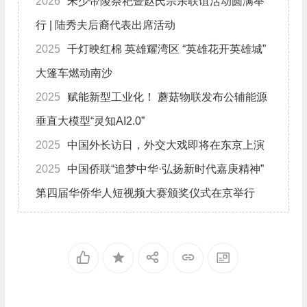
2026
宋少帝陵祭祀暨赵氏宗亲联谊活动圆满举
行 | 陆秀夫后裔代表出席活动
2025
千灯映红棉 英雄耀湾区 “英雄花开英雄城”
大篷车燃动南沙
2025
赋能新型工业化！ 蘑菇物联发布公辅能源
垂直大模型“灵知AI2.0”
2025
中国外长访日，外交大戏即将在东京上演
2025
中国侨联“追梦中华·弘扬新时代嘉庚精神”
第四届华侨华人短视频大赛颁奖仪式在京举行