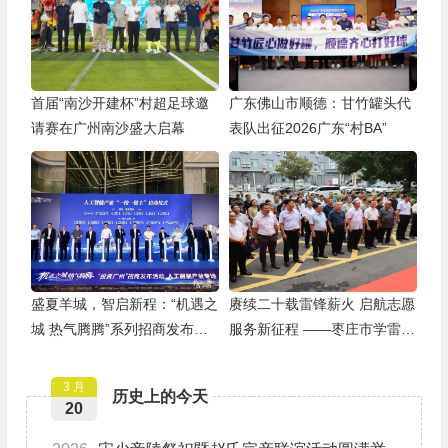
首届“南沙开建杯”村超足球邀
广东佛山市顺德：甘竹罐头代
请赛在广州南沙盛大启幕
表队出征2026广东“村BA”
盛夏羊城，智启新程：“机遇之
赓续二十载雷锋薪火 启航志愿
城 热气腾腾”系列招商发布活
服务新征程 ——枣庄市学雷锋
动之人工智能产业专场举行
志愿者联合会隆重举行揭牌仪
式
3 月
历史上的今天
20