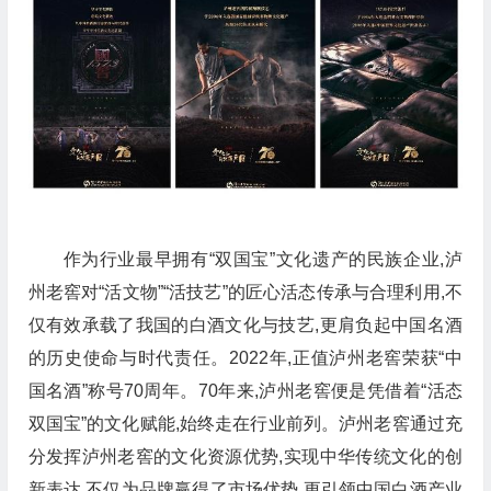
作为行业最早拥有“双国宝”文化遗产的民族企业,泸
州老窖对“活文物”“活技艺”的匠心活态传承与合理利用,不
仅有效承载了我国的白酒文化与技艺,更肩负起中国名酒
的历史使命与时代责任。2022年,正值泸州老窖荣获“中
国名酒”称号70周年。70年来,泸州老窖便是凭借着“活态
双国宝”的文化赋能,始终走在行业前列。泸州老窖通过充
分发挥泸州老窖的文化资源优势,实现中华传统文化的创
新表达,不仅为品牌赢得了市场优势,更引领中国白酒产业