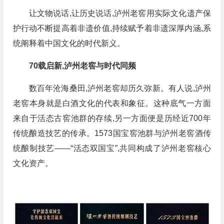
让文物说话,让历史说话,泸州老窖用实际文化遗产保
护行动不断提高着非遗价值,持续赋予着非遗深厚内涵,系
统阐释着中国文化的时代新义。
70载启新,泸州老窖与时代同频
数百年沧海桑田,泸州老窖却历久弥新。有人说,泸州
老窖本身就是白酒文化的代表和象征。这种底气一方面
来自于活态古窖池群的存续,另一方面便是历经近700年
传统酿造技艺的传承。1573国宝窖池群与泸州老窖酒传
统酿制技艺——“活态双国宝”,共同构成了泸州老窖核心
文化资产。