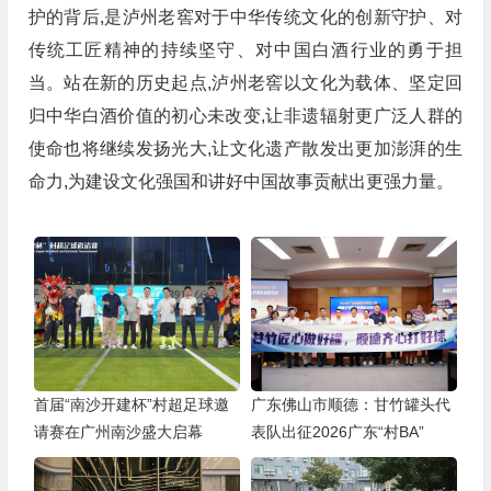
护的背后,是泸州老窖对于中华传统文化的创新守护、对
传统工匠精神的持续坚守、对中国白酒行业的勇于担
当。站在新的历史起点,泸州老窖以文化为载体、坚定回
归中华白酒价值的初心未改变,让非遗辐射更广泛人群的
使命也将继续发扬光大,让文化遗产散发出更加澎湃的生
命力,为建设文化强国和讲好中国故事贡献出更强力量。
首届“南沙开建杯”村超足球邀
广东佛山市顺德：甘竹罐头代
请赛在广州南沙盛大启幕
表队出征2026广东“村BA”