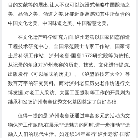
目的文献等的展出,让人不仅可以沉浸式领略中国酿酒之
美、品酒之美、酒道之美,还能近距离感知其中所蕴含的
中国文化之美、中国味道之美、中国智慧之美。
在文化遗产科学研究方面,泸州老窖以国家固态酿造
工程技术研究中心、全国示范院士专家工作站、国家博
士后科研工作站、泸州老窖·国窖1573研究院等为依托,
从记录的角度对泸州老窖的历史、技艺、文化进行提炼,
出版发行《可以品味的历史》、《泸型酒技艺大全》等
数百万字的研究资料。而对泸州老窖历史老作坊进行文
博发掘,对老工人采访、大国工匠摄制等工作的开展则为
继承和发扬泸州老窖优秀文化基因奠定了良好基础。
值得一提的是,泸州老窖还通过丰富多元的活动为文
物保护工作赋能,在展示非遗魅力的同时,进一步推动非遗
融入人们的现代生活。如连续14年举行“泸州老窖·国窖