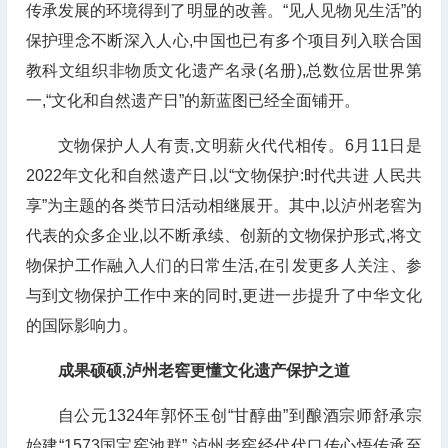
传承发展的环境得到了明显的改善。“见人见物见生活”的
保护理念不断深入人心,中国也已有多个项目列入联合国
教科文组织非物质文化遗产名录(名册),总数位居世界第
一,“文化和自然遗产日”的新蓝图已经全面铺开。
文物保护人人有责,文明薪火代代相传。6月11日是
2022年文化和自然遗产日,以“文物保护:时代共进 人民共
享”为主题的各类节日活动相继展开。其中,以泸州老窖为
代表的众多企业,以不断承续、创新的文物保护形式,将文
物保护工作融入人们的日常生活,在引发更多人关注、参
与到文物保护工作中来的同时,更进一步提升了中华文化
的国际影响力。
成果硕硕,泸州老窖更懂文化遗产保护之道
自公元1324年郭怀玉创“甘醇曲”到酿酒宗师舒承宗
始建“1573国宝窖池群”,泸州老窖经代代口传心悟传承至