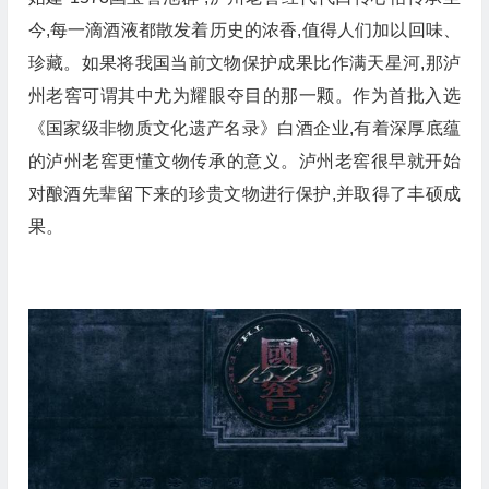
今,每一滴酒液都散发着历史的浓香,值得人们加以回味、
珍藏。如果将我国当前文物保护成果比作满天星河,那泸
州老窖可谓其中尤为耀眼夺目的那一颗。作为首批入选
《国家级非物质文化遗产名录》白酒企业,有着深厚底蕴
的泸州老窖更懂文物传承的意义。泸州老窖很早就开始
对酿酒先辈留下来的珍贵文物进行保护,并取得了丰硕成
果。