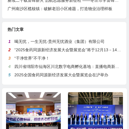
赓续二十载雷锋薪火 启航志愿服务新征程 ——枣庄市学雷锋志愿者联合会隆重举行揭牌仪式
广州南沙区榄核镇：破解老旧小区难题，打造物业治理样板
热门文章
1
喝无忧，一生无忧-贵州无忧酒业（集团）有限公司
2
“2025食药同源新经济发展大会暨展览会”将于12月13－14日在沪举行
3
“干净世界”不干净！
4
四川省绵阳市仙海区川北数字电商孵化基地：直播电商新引擎，预计年产值达5亿
5
2025全国食药同源新经济发展大会暨展览会在沪举办