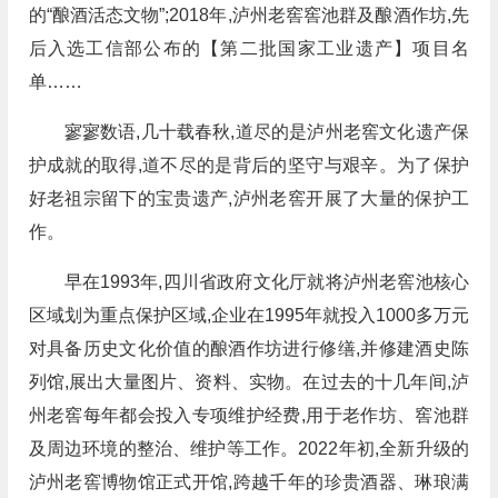
的“酿酒活态文物”;2018年,泸州老窖窖池群及酿酒作坊,先
后入选工信部公布的【第二批国家工业遗产】项目名
单……
寥寥数语,几十载春秋,道尽的是泸州老窖文化遗产保
护成就的取得,道不尽的是背后的坚守与艰辛。为了保护
好老祖宗留下的宝贵遗产,泸州老窖开展了大量的保护工
作。
早在1993年,四川省政府文化厅就将泸州老窖池核心
区域划为重点保护区域,企业在1995年就投入1000多万元
对具备历史文化价值的酿酒作坊进行修缮,并修建酒史陈
列馆,展出大量图片、资料、实物。在过去的十几年间,泸
州老窖每年都会投入专项维护经费,用于老作坊、窖池群
及周边环境的整治、维护等工作。2022年初,全新升级的
泸州老窖博物馆正式开馆,跨越千年的珍贵酒器、琳琅满