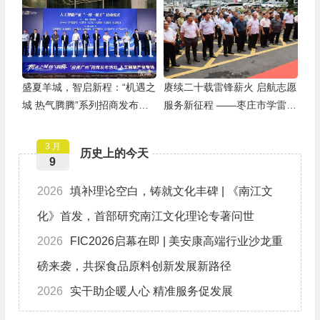
盛夏羊城，智启新程：“机遇之
赓续二十载雷锋薪火 启航志愿
城 热气腾腾”系列招商发布活
服务新征程 ——枣庄市学雷锋
动之人工智能产业专场举行
志愿者联合会隆重举行揭牌仪
式
3 月
历史上的今天
9
2026
填补理论空白，铸就文化丰碑 | 《南江文
化》首发，首部研究南江文化理论专著问世
2026
FIC2026启幕在即 | 美安康高端行业沙龙重
磅来袭，共探食品原料创新发展新路径
2026
实干助企暖人心 精准服务促发展