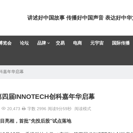
讲述好中国故事 传播好中国声音 表达好中华
博览会
论坛
品牌
交易
电商
元宇宙
国际传播
创科嘉年华启幕
四届INNOTECH创科嘉年华启幕
20,473
字数 2996
阅读9分59秒
阅读模式
项目亮相，首批“先投后股”试点落地