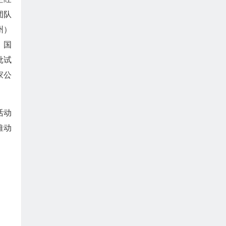
团队
州）
、国
批试
家公
活动
推动