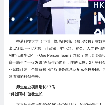
香港科技大学（广州）协理副校长（知识转移）熊辉
出以“利出一孔”为核，让政策、孵化器、资金、人才在创
AI时代催生OPT（One Person Team）超级个
育—助生养—促发展”创新生态周期，详解我校近2万平科创
业赋能计划、全链条知识产权服务体系及多元创投矩阵。
越周期的科创未来。
师生创业项目增长2.7倍
“科创雨林”茁壮生长
在本届嘉年华汇聚的150 余个项目中，约50%聚焦