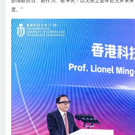
必须敢担当、敢作为、敢争先！以无畏之姿奔赴无界未来
度。”