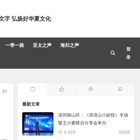
文字 弘扬好华夏文化
一带一路
亚太之声
海归之声
登
录
最新文章
深圳南山区：《浪浪山小妖怪》专场
暨王小窗映后分享会举办
6,559
08/06