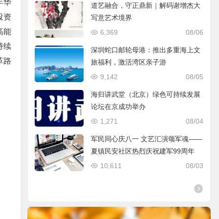
年华
道艺融合，守正鼎新｜解码谢增杰大
投资
写意艺术境界
高能
6,369
08/06
持续
深圳蛇口邮轮母港：推出多重海上文
革路
旅福利，激活湾区亲子游
9,142
08/05
海归讲武堂（北京）绿色可持续发展
论坛在京成功举办
1,271
08/04
军民同心庆八一 文艺汇演颂军魂——
夏镇民安社区热烈庆祝建军99周年
10,611
08/03