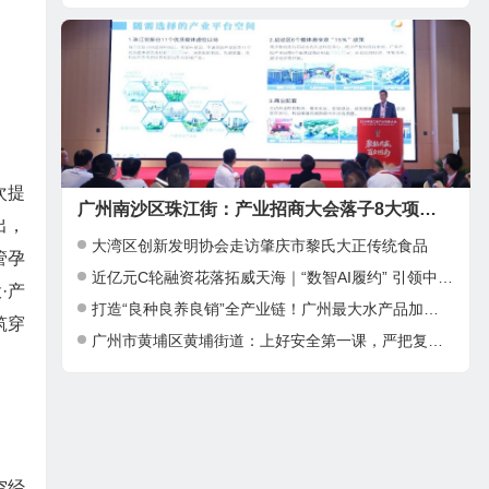
次提
广州南沙区珠江街：产业招商大会落子8大项目，邀湾区客商抢占“南沙站”红利
出，
大湾区创新发明协会走访肇庆市黎氏大正传统食品
管孕
近亿元C轮融资花落拓威天海｜“数智AI履约” 引领中大件出海新基建
·产
打造“良种良养良销”全产业链！广州最大水产品加工项目在南沙正式投产
筑穿
广州市黄埔区黄埔街道：上好安全第一课，严把复工复产安全关
空经