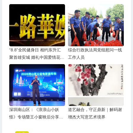
“8.8”全民健身日 相约东升汇
综合行政执法局党组慰问一线
聚首雄安城 婚礼中国爱情花开
工作人员
全球
深圳南山区：《浪浪山小妖
道艺融合，守正鼎新｜解码谢
怪》专场暨王小窗映后分享会
增杰大写意艺术境界
举办