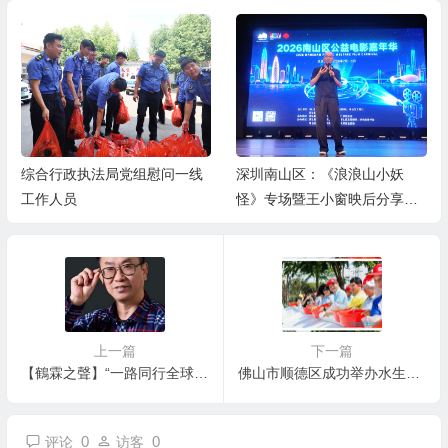
深圳南山区：《浪浪山小妖
道艺融合，守正鼎新｜解码谢
怪》专场暨王小窗映后分享会
增杰大写意艺术境界
举办
上一篇
下一篇
【鶴霖之聲】“一路同行全球日”——爲紀念“陳喬年”英勇就義日而設立
佛山市顺德区成功举办水生生物增殖放流活动
0
0
评论
访客