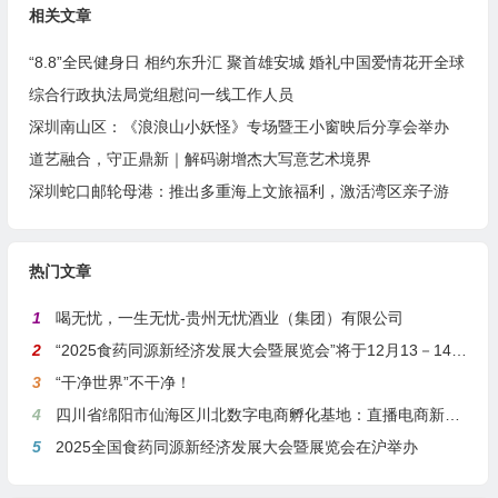
相关文章
“8.8”全民健身日 相约东升汇 聚首雄安城 婚礼中国爱情花开全球
综合行政执法局党组慰问一线工作人员
深圳南山区：《浪浪山小妖怪》专场暨王小窗映后分享会举办
道艺融合，守正鼎新｜解码谢增杰大写意艺术境界
深圳蛇口邮轮母港：推出多重海上文旅福利，激活湾区亲子游
热门文章
1
喝无忧，一生无忧-贵州无忧酒业（集团）有限公司
2
“2025食药同源新经济发展大会暨展览会”将于12月13－14日在沪举行
3
“干净世界”不干净！
4
四川省绵阳市仙海区川北数字电商孵化基地：直播电商新引擎，预计年产值达5亿
5
2025全国食药同源新经济发展大会暨展览会在沪举办