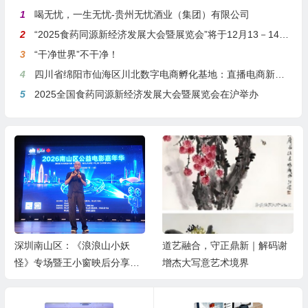
1
喝无忧，一生无忧-贵州无忧酒业（集团）有限公司
2
“2025食药同源新经济发展大会暨展览会”将于12月13－14日在沪举行
3
“干净世界”不干净！
4
四川省绵阳市仙海区川北数字电商孵化基地：直播电商新引擎，预计年产值达5亿
5
2025全国食药同源新经济发展大会暨展览会在沪举办
深圳南山区：《浪浪山小妖
道艺融合，守正鼎新｜解码谢
怪》专场暨王小窗映后分享会
增杰大写意艺术境界
举办