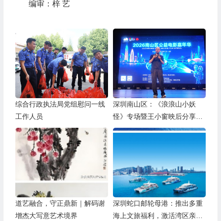
编审：梓 艺
综合行政执法局党组慰问一线
深圳南山区：《浪浪山小妖
工作人员
怪》专场暨王小窗映后分享会
举办
道艺融合，守正鼎新｜解码谢
深圳蛇口邮轮母港：推出多重
增杰大写意艺术境界
海上文旅福利，激活湾区亲子