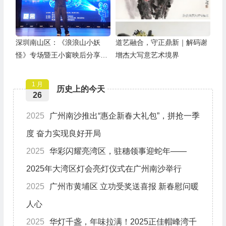
深圳南山区：《浪浪山小妖
道艺融合，守正鼎新｜解码谢
怪》专场暨王小窗映后分享会
增杰大写意艺术境界
举办
1 月
历史上的今天
26
2025
广州南沙推出“惠企新春大礼包”，拼抢一季
度 奋力实现良好开局
2025
华彩闪耀亮湾区，驻穗领事迎蛇年——
2025年大湾区灯会亮灯仪式在广州南沙举行
2025
广州市黄埔区 立功受奖送喜报 新春慰问暖
人心
2025
华灯千盏，年味拉满！2025正佳帽峰湾千