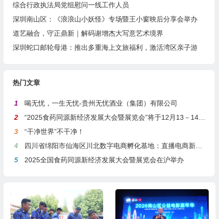
综合行政执法局党组慰问一线工作人员
深圳南山区：《浪浪山小妖怪》专场暨王小窗映后分享会举办
道艺融合，守正鼎新｜解码谢增杰大写意艺术境界
深圳蛇口邮轮母港：推出多重海上文旅福利，激活湾区亲子游
热门文章
1
喝无忧，一生无忧-贵州无忧酒业（集团）有限公司
2
“2025食药同源新经济发展大会暨展览会”将于12月13－14日在沪举行
3
“干净世界”不干净！
4
四川省绵阳市仙海区川北数字电商孵化基地：直播电商新引擎，预计年产值达5亿
5
2025全国食药同源新经济发展大会暨展览会在沪举办