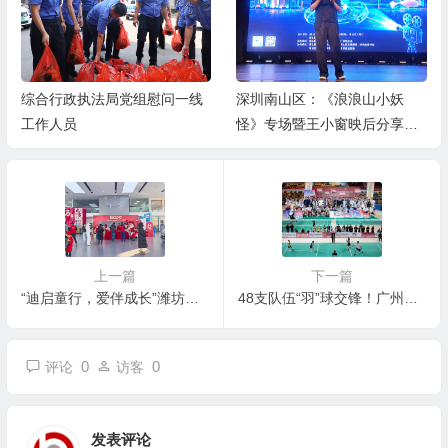
综合行政执法局党组慰问一线
深圳南山区：《浪浪山小妖
工作人员
怪》专场暨王小窗映后分享会
举办
上一篇
下一篇
“迪启童行，爱伴成长”潍坊比亚迪志愿服务站潍城特教学校公益行
48支队伍“羽”球交锋！广州南沙“园区贺岁杯”热闹收拍
0
0
评论
访客
发表评论