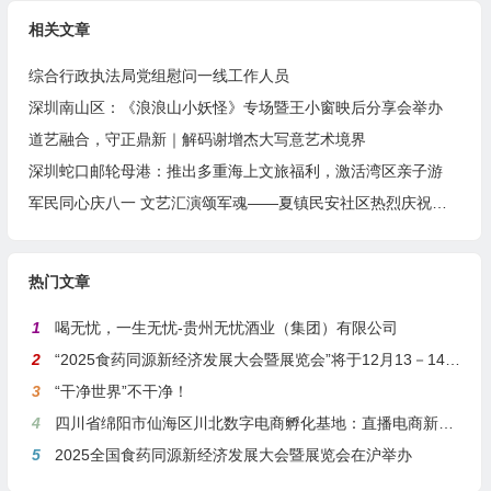
相关文章
综合行政执法局党组慰问一线工作人员
深圳南山区：《浪浪山小妖怪》专场暨王小窗映后分享会举办
道艺融合，守正鼎新｜解码谢增杰大写意艺术境界
深圳蛇口邮轮母港：推出多重海上文旅福利，激活湾区亲子游
军民同心庆八一 文艺汇演颂军魂——夏镇民安社区热烈庆祝建军99周年
热门文章
1
喝无忧，一生无忧-贵州无忧酒业（集团）有限公司
2
“2025食药同源新经济发展大会暨展览会”将于12月13－14日在沪举行
3
“干净世界”不干净！
4
四川省绵阳市仙海区川北数字电商孵化基地：直播电商新引擎，预计年产值达5亿
5
2025全国食药同源新经济发展大会暨展览会在沪举办