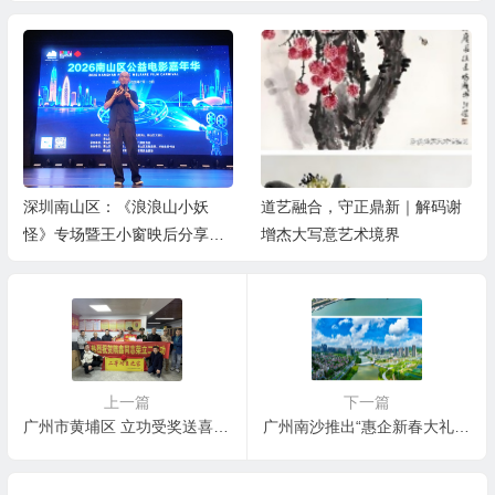
妖
道艺融合，守正鼎新｜解码谢
深圳蛇口邮轮母港：推出多
享会
增杰大写意艺术境界
海上文旅福利，激活湾区亲
游
上一篇
下一篇
广州市黄埔区 立功受奖送喜报 新春慰问暖人心
广州南沙推出“惠企新春大礼包”，拼抢一季度 奋力实现良好开局