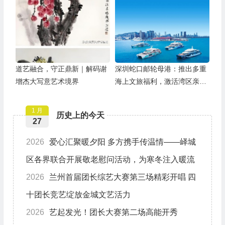
道艺融合，守正鼎新｜解码谢
深圳蛇口邮轮母港：推出多重
增杰大写意艺术境界
海上文旅福利，激活湾区亲子
游
1 月
历史上的今天
27
2026
爱心汇聚暖夕阳 多方携手传温情——峄城
区各界联合开展敬老慰问活动，为寒冬注入暖流
2026
兰州首届团长综艺大赛第三场精彩开唱 四
十团长竞艺绽放金城文艺活力
2026
艺起发光！团长大赛第二场高能开秀