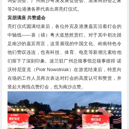
询委员会、广州南沙粤澳发展促进会、港澳商协会之家
等24位港澳各界代表出席亮灯仪式。
宾朋满座 共赞盛会
亮灯仪式圆满结束后，各位外宾及港澳嘉宾沿着灯会的
中轴线——喜（禧）粤大道悠然赏灯。对于其中初次踏
足南沙的嘉宾而言，这里展现的中国文化、岭南特色令
他们赞叹连连，也有科技、体育、电竞等新潮元素给他
们留下了深刻印象。波兰驻广州总领事馆总领事彼得·诺
沃特尼亚克（Piotr Nowotniak）在游览结束后，特意向
在场的工作人员再次表达对灯会的高度认可和赞赏，并
竖起大拇指点赞灯会，也为南沙点赞。