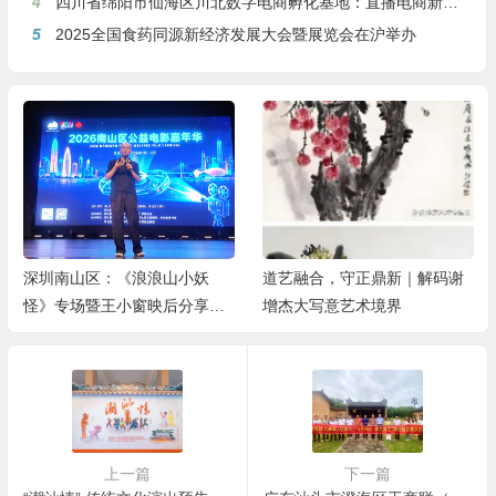
4
四川省绵阳市仙海区川北数字电商孵化基地：直播电商新引擎，预计年产值达5亿
5
2025全国食药同源新经济发展大会暨展览会在沪举办
深圳南山区：《浪浪山小妖
道艺融合，守正鼎新｜解码谢
怪》专场暨王小窗映后分享会
增杰大写意艺术境界
举办
上一篇
下一篇