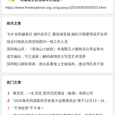
https://www.freetradenet.org.cn/guanyu/2024/09/30/5923.html
相关文章
“8.8”全民健身日 相约东升汇 聚首雄安城 婚礼中国爱情花开全球
综合行政执法局党组慰问一线工作人员
深圳南山区：《浪浪山小妖怪》专场暨王小窗映后分享会举办
道艺融合，守正鼎新｜解码谢增杰大写意艺术境界
深圳蛇口邮轮母港：推出多重海上文旅福利，激活湾区亲子游
热门文章
1
喝无忧，一生无忧-贵州无忧酒业（集团）有限公司
2
“2025食药同源新经济发展大会暨展览会”将于12月13－14日在沪举行
3
“干净世界”不干净！