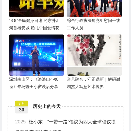
“8.8”全民健身日 相约东升汇
综合行政执法局党组慰问一线
聚首雄安城 婚礼中国爱情花开
工作人员
全球
深圳南山区：《浪浪山小妖
道艺融合，守正鼎新｜解码谢
怪》专场暨王小窗映后分享会
增杰大写意艺术境界
举办
9 月
历史上的今天
30
2025
杜小东：“一带一路”倡议为四大全球倡议提