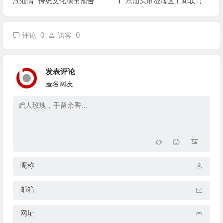
“潮汕情” 传统文化演出预告：10 月 2 日盛大启幕
广东汕头市澄海区工商联（总商会）赴江西 开展“理想信念教育”主题活动
0
0
评论
访客
发表评论
匿名网友
昵称
邮箱
网址