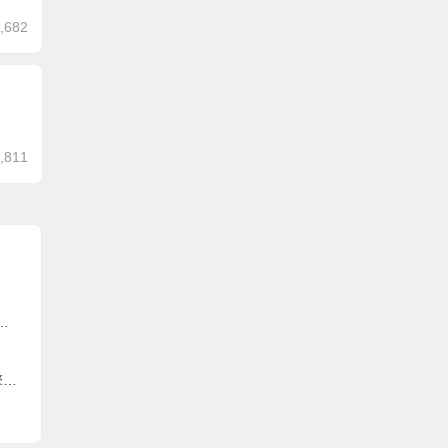
,682
,811
亿