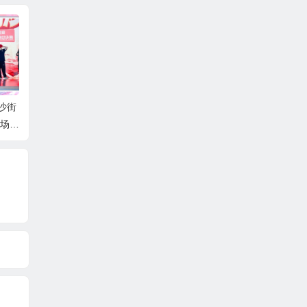
沙街
首发空间点燃文化火花，
增进民生福祉，绘就幸福
聚港
这场热
华语演艺盛典系列活动盛
底色 ——广州南沙区珠江
湾区
大启航
街道擘画“百千万工程”之
会
公共服务篇章