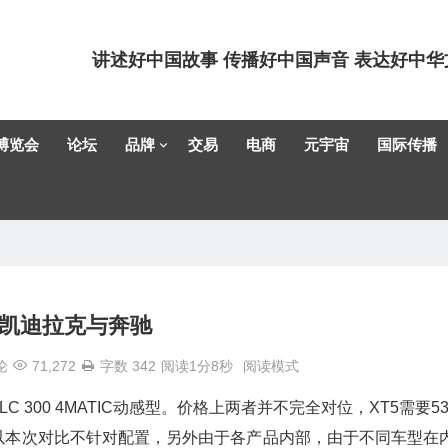
讲述好中国故事 传播好中国声音 表达好中华
博览会
论坛
品牌
交易
电商
元宇宙
国际传播
凯迪拉克与奔驰
论
71,272
字数 342
阅读1分8秒
阅读模式
 300 4MATIC动感型。价格上两者并不完全对位，XT5需要53.
所以本次对比不针对配置，另外由于各产品内部，由于不同车型在