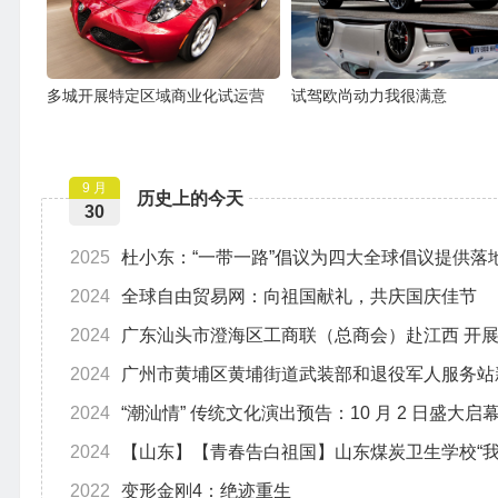
多城开展特定区域商业化试运营
试驾欧尚动力我很满意
9 月
历史上的今天
30
2025
杜小东：“一带一路”倡议为四大全球倡议提供落
2024
全球自由贸易网：向祖国献礼，共庆国庆佳节
2024
广东汕头市澄海区工商联（总商会）赴江西 开展
2024
广州市黄埔区黄埔街道武装部和退役军人服务站
2024
“潮汕情” 传统文化演出预告：10 月 2 日盛大启
2024
【山东】【青春告白祖国】山东煤炭卫生学校“我
2022
变形金刚4：绝迹重生