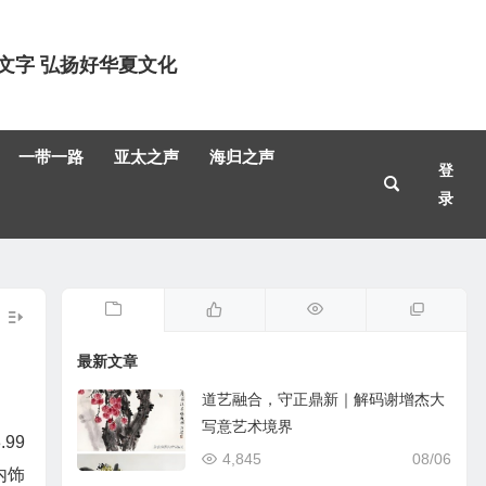
文字 弘扬好华夏文化
一带一路
亚太之声
海归之声
登
录
最新文章
道艺融合，守正鼎新｜解码谢增杰大
写意艺术境界
99
4,845
08/06
内饰