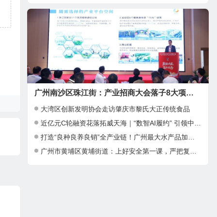
广州南沙区珠江街：产业招商大会落子8大项目，邀湾区客商抢占“南沙站”红利
大湾区创新发明协会走访肇庆市黎氏大正传统食品
近亿元C轮融资花落拓威天海｜“数智AI履约” 引领中大件出海新基建
打造“良种良养良销”全产业链！广州最大水产品加工项目在南沙正式投产
广州市黄埔区黄埔街道：上好安全第一课，严把复工复产安全关