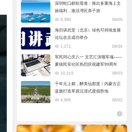
深圳蛇口邮轮母港：推出多重海上文
旅福利，激活湾区亲子游
8,380
08/05
海归讲武堂（北京）绿色可持续发展
论坛在京成功举办
1,271
08/04
军民同心庆八一 文艺汇演颂军魂——
夏镇民安社区热烈庆祝建军99周年
10,319
08/03
千年元上都，醉美仙那度！内蒙古正
蓝旗打造草原沉浸式度假胜地
4,985
08/02