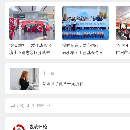
大
“迪启童行，爱伴成长”潍
温暖传递，爱心同行——
“全运
来
坊比亚迪志愿服务站潍城
云驰集团卫蓝基金冬日公
广州市
特教学校公益行
益捐赠行动
度拼经
发展大
上一篇
新浪除了微博一无所有
0
0
评论
访客
发表评论