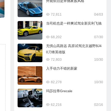
外观依旧是奔驰家族风格
72,811
04/03
当司机也是一样爽试驾全新宾利飞驰
68,202
07/30
无惧山高路远 高原试驾北京越野BJ4
0刀锋英雄版
72,803
10/30
入手动力不错的新蒙
82,278
10/30
玛莎拉蒂Grecale
62,216
02/16