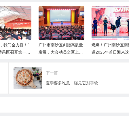
年，我们全力拼！”
广州市南沙区剑指高质量
燃爆！广州南沙区南
番禺区召开第一季
发展，大会动员全区上下
道2025年首日迎来
济促增长暨高质量
擂响“开春战鼓”，吹响“冲
血沸腾的街舞大赛
会
锋号角”
下一篇
夏季要多吃瓜，碰见它别手软