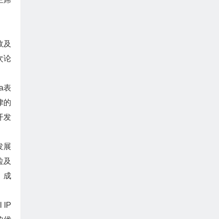
效及
次论
ha表
律的
开发
发展
粒及
，成
IP