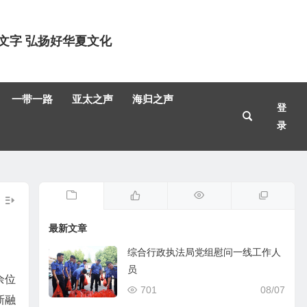
文字 弘扬好华夏文化
一带一路
亚太之声
海归之声
登
录
最新文章
综合行政执法局党组慰问一线工作人
员
余位
701
08/07
新融