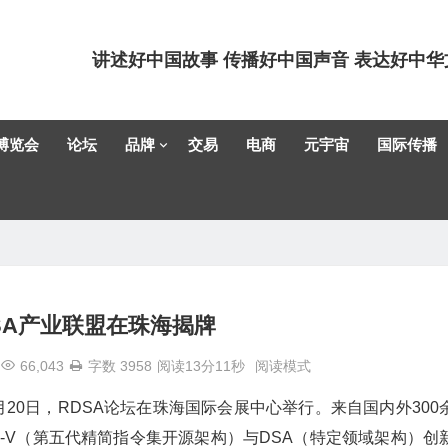
讲述好中国故事 传播好中国声音 表达好中华
博览会
论坛
品牌
交易
电商
元宇宙
国际传播
SA产业联盟在珠海揭牌
66,043
字数 3958
阅读13分11秒
阅读模式
20日，RDSA论坛在珠海国际会展中心举行。来自国内外300
-V（第五代精简指令集开源架构）与DSA（特定领域架构）创