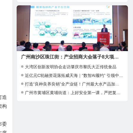
广州南沙区珠江街：产业招商大会落子8大项目，邀湾区客商抢占“南沙站”红利
大湾区创新发明协会走访肇庆市黎氏大正传统食品
近亿元C轮融资花落拓威天海｜“数智AI履约” 引领中大件出海新基建
打造“良种良养良销”全产业链！广州最大水产品加工项目在南沙正式投产
广州市黄埔区黄埔街道：上好安全第一课，严把复工复产安全关
打造
架构
市委
主席