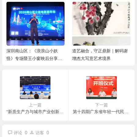
深圳南山区：《浪浪山小妖
道艺融合，守正鼎新｜解码谢
怪》专场暨王小窗映后分享会
增杰大写意艺术境界
举办
上一篇
下一篇
“新质生产力与城市产业创新发展论坛”成功举办 共同探讨新质生产力发展路径和智慧城市建设未来趋势
第十四期广东省年轻一代民营经济人士 暨全省优秀民营企业家培训班在河北西柏坡开班
0
0
评论
访客