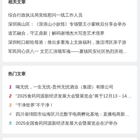
相关文章
综合行政执法局党组慰问一线工作人员
深圳南山区：《浪浪山小妖怪》专场暨王小窗映后分享会举办
道艺融合，守正鼎新｜解码谢增杰大写意艺术境界
深圳蛇口邮轮母港：推出多重海上文旅福利，激活湾区亲子游
军民同心庆八一 文艺汇演颂军魂——夏镇民安社区热烈庆祝建军99周年
热门文章
1
喝无忧，一生无忧-贵州无忧酒业（集团）有限公司
2
“2025食药同源新经济发展大会暨展览会”将于12月13－14日在沪举行
3
“干净世界”不干净！
4
四川省绵阳市仙海区川北数字电商孵化基地：直播电商新引擎，预计年产值达5亿
5
2025全国食药同源新经济发展大会暨展览会在沪举办