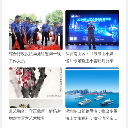
综合行政执法局党组慰问一线
深圳南山区：《浪浪山小妖
工作人员
怪》专场暨王小窗映后分享会
举办
道艺融合，守正鼎新｜解码谢
深圳蛇口邮轮母港：推出多重
增杰大写意艺术境界
海上文旅福利，激活湾区亲子
游