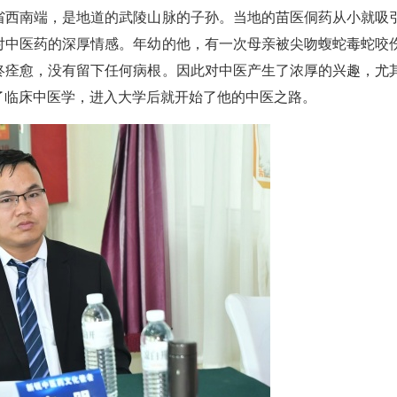
省西南端，是地道的武陵山脉的子孙。当地的苗医侗药从小就吸
对中医药的深厚情感。年幼的他，有一次母亲被尖吻蝮蛇毒蛇咬
终痊愈，没有留下任何病根。因此对中医产生了浓厚的兴趣，尤
了临床中医学，进入大学后就开始了他的中医之路。