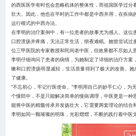
的西医医学有时也会忽略机体的整体性，而祖国医学过分
壮大。因此，他也在平时的工作中都是中西并用，在疾病
运行模式的中西办法。
在李明的治疗案例中，有一位患者的故事尤为感人。这位
口腔溃疡并疼痛，无法正常生活，彻夜难眠。她曾尝试过
位三甲医院的专家教授和民间老中医，但效果都不尽如人
李明仔细询问了患者的病情，为她制定了详细的治疗方案
嗽和口腔溃疡明显减轻，生活质量得到了极大的改善。她
了健康。
“不忘初心，牢记行医使命。”李明用自己的妙手仁心，为
个慢郎中，不是只能解决简单的慢病调理，中医更是一种
能将中医的精髓传承并发扬壮大，它需要两套理论的结合
李明如同一颗璀璨的明珠，光彩熠熠，不断的践行着中医