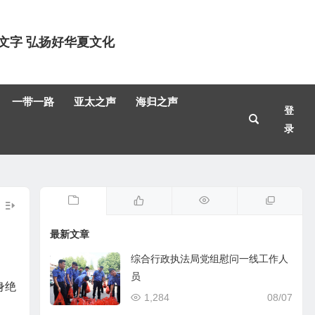
文字 弘扬好华夏文化
一带一路
亚太之声
海归之声
登
录
最新文章
综合行政执法局党组慰问一线工作人
员
身绝
1,284
08/07