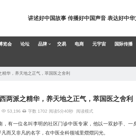
讲述好中国故事 传播好中国声音 表达好中华
博览会
论坛
品牌
交易
电商
元宇宙
国际传播
之精华，养天地之正气，萃国医之舍利
西两派之精华，养天地之正气，萃国医之舍利
53,196
字数 1702
阅读5分40秒
阅读模式
南，有一位名叫李明的社区门诊中医专家，他以一双妙手、一
平凡而又非凡的名字，在中医全科领域里熠熠闪光。