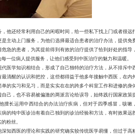
务，他还经常利用自己的闲暇时间，给一些私下找上门或者很远
更是主动上门服务，为他们选择最适合患者的治疗办法，提供免
情危急的患者，为其提前得到有效的治疗提供了恰到好处的指导
为每一位病人提供服务，让他们感受到中医治疗的魅力和温暖。
现代医学知识相结合，形成了自己独特的治疗方法，从不排斥中
有最清醒的认识和把控，这些都得益于他多年接触中西医，在内
简单的实习和见习，而是实实在在的跨多个科室工作和进修的身
嘘自己，也不容易被偏激的两派言论给误导，始终践行国家政策
他擅长运用中西结合的办法治疗疾病，但对于四季感冒，咳嗽
疾病的纯中医诊治有着自己独到的诊治经验和方法，有时效果远
实的粉丝。
他深知西医的理论和实践的研究确实较传统医学易懂，但过于高