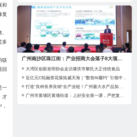
展和
修复
嗽、
过多
广州南沙区珠江街：产业招商大会落子8大项目，邀湾区客商抢占“南沙站”红利
的咳
大湾区创新发明协会走访肇庆市黎氏大正传统食品
重回
近亿元C轮融资花落拓威天海｜“数智AI履约” 引领中大件出海新基建
打造“良种良养良销”全产业链！广州最大水产品加工项目在南沙正式投产
是一
广州市黄埔区黄埔街道：上好安全第一课，严把复工复产安全关
，才
中，