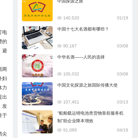
中国探源之旅
140,520
01/19
中国十七大名酒都有哪些？
打电
费的
90,187
03/08
，避
中华名酒——人民的选择
西两
105,032
03/08
外妇
中国文化探源之旅国际传播大使
体力
提出
107,451
03/13
，发
“船舶载运锂电池类货物靠前服务机
胜于
制”助企业降本增效
91,089
04/19
精尖