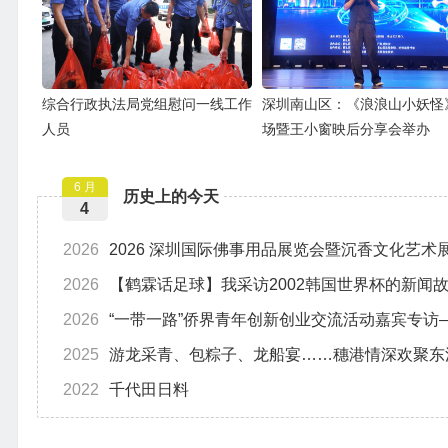
综合行政执法局党组慰问一线工作
深圳南山区：《浪浪山小妖怪
人员
场暨王小窗映后分享会举办
6 月
历史上的今天
4
2026
2026 深圳国际佛事用品展览会暨沉香文化艺术
2026
【鹤霖话足球】我采访2002韩国世界杯的新闻故
2026
“一带一路”侨界青年创新创业交流活动嘉宾专访
2025
游龙采青、包粽子、龙船宴……穗港情深欢聚东
2022
千代田日料