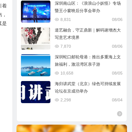
深圳南山区：《浪浪山小妖怪》专场
引着
暨王小窗映后分享会举办
伤，
8,831
08/06
其是
道艺融合，守正鼎新｜解码谢增杰大
写意艺术境界
7,870
08/06
深圳蛇口邮轮母港：推出多重海上文
旅福利，激活湾区亲子游
10,658
08/05
海归讲武堂（北京）绿色可持续发展
论坛在京成功举办
2,298
08/04