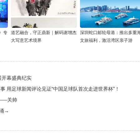
》专
道艺融合，守正鼎新｜解码谢增杰
深圳蛇口邮轮母港：推出多重
大写意艺术境界
文旅福利，激活湾区亲子游
展开幕盛典纪实
事 用足球新闻评论见证“中国足球队首次走进世界杯”！
——关帅
涌→