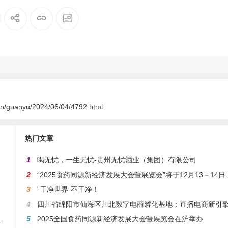
.cn/guanyu/2024/06/04/4792.html
热门文章
1
喝无忧，一生无忧-贵州无忧酒业（集团）有限公司
2
“2025食药同源新经济发展大会暨展览会”将于12月13－14日在沪举行
3
“干净世界”不干净！
4
四川省绵阳市仙海区川北数字电商孵化基地：直播电商新引擎，预计年产值达5
—夏镇民安社区热烈庆祝建军99周年
5
2025全国食药同源新经济发展大会暨展览会在沪举办