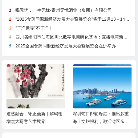
1
喝无忧，一生无忧-贵州无忧酒业（集团）有限公司
2
“2025食药同源新经济发展大会暨展览会”将于12月13－14日在沪举行
3
“干净世界”不干净！
4
四川省绵阳市仙海区川北数字电商孵化基地：直播电商新引擎，预计年产值达5亿
5
2025全国食药同源新经济发展大会暨展览会在沪举办
深圳蛇口邮轮母港：推出多重
军民同心庆八一 文艺汇演颂军
海上文旅福利，激活湾区亲子
魂——夏镇民安社区热烈庆祝
游
建军99周年