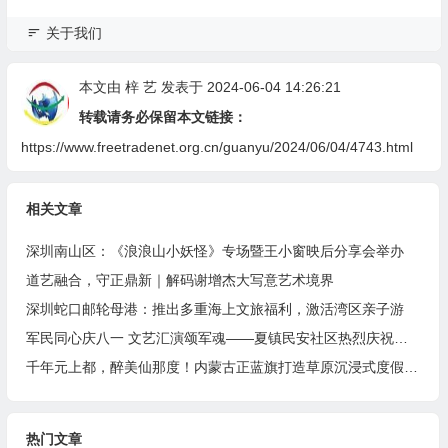
关于我们
本文由
梓 艺
发表于 2024-06-04 14:26:21
转载请务必保留本文链接：
https://www.freetradenet.org.cn/guanyu/2024/06/04/4743.html
相关文章
深圳南山区：《浪浪山小妖怪》专场暨王小窗映后分享会举办
道艺融合，守正鼎新｜解码谢增杰大写意艺术境界
深圳蛇口邮轮母港：推出多重海上文旅福利，激活湾区亲子游
军民同心庆八一 文艺汇演颂军魂——夏镇民安社区热烈庆祝建军99周年
千年元上都，醉美仙那度！内蒙古正蓝旗打造草原沉浸式度假胜地
热门文章