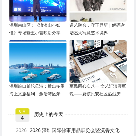
深圳南山区：《浪浪山小妖
道艺融合，守正鼎新｜解码谢
怪》专场暨王小窗映后分享会
增杰大写意艺术境界
举办
深圳蛇口邮轮母港：推出多重
军民同心庆八一 文艺汇演颂军
海上文旅福利，激活湾区亲子
魂——夏镇民安社区热烈庆祝
游
建军99周年
6 月
历史上的今天
4
2026
2026 深圳国际佛事用品展览会暨沉香文化