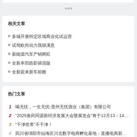
相关文章
多城开展特定区域商业化试运营
试驾欧尚动力我很满意
新能源汽车产销两旺
全新本田皓影插混版
全新蔚来新车前瞻
热门文章
1
喝无忧，一生无忧-贵州无忧酒业（集团）有限公司
2
“2025食药同源新经济发展大会暨展览会”将于12月13－14日在沪举行
3
“干净世界”不干净！
4
四川省绵阳市仙海区川北数字电商孵化基地：直播电商新引擎，预计年产值达5亿