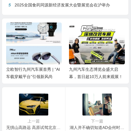
5
2025全国食药同源新经济发展大会暨展览会在沪举办
立欧智行九州汽车展首秀 | “AI
九州汽车生态博览会盛大启
车载穿戴平台”引领新风尚
幕，首日超10万人前来观展！
上一篇
下一篇
无惧山高路远 高原试驾北京越野BJ40刀锋英雄版
湖人并不确切知道AD会何时回归赛场