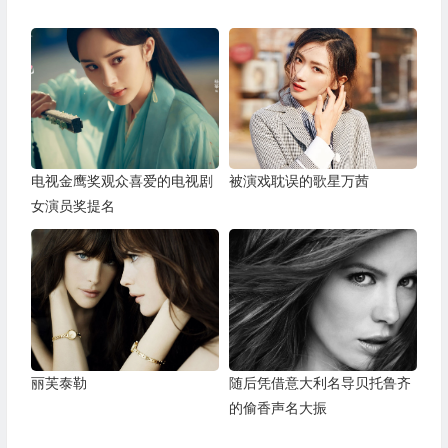
电视金鹰奖观众喜爱的电视剧
被演戏耽误的歌星万茜
女演员奖提名
丽芙泰勒
随后凭借意大利名导贝托鲁齐
的偷香声名大振