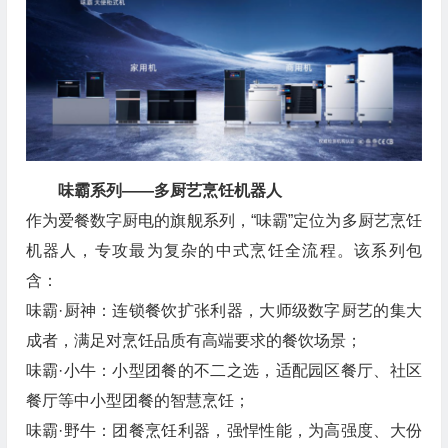
味霸系列——多厨艺烹饪机器人
作为爱餐数字厨电的旗舰系列，“味霸”定位为多厨艺烹饪
机器人，专攻最为复杂的中式烹饪全流程。该系列包
含：
味霸·厨神：连锁餐饮扩张利器，大师级数字厨艺的集大
成者，满足对烹饪品质有高端要求的餐饮场景；
味霸·小牛：小型团餐的不二之选，适配园区餐厅、社区
餐厅等中小型团餐的智慧烹饪；
味霸·野牛：团餐烹饪利器，强悍性能，为高强度、大份