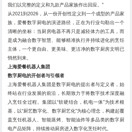
我们以完整的定义和九款产品家族作出回应。”
从2021到2026，从一份开创性定义到一个成型的产品家
族，爱餐数字厨电的演进路径，正在为行业勾勒出一个
清晰的坐标：当厨房电器不再只是减轻体力的工具，而
是成为融合数字智慧、能够精准执行并持续进化的烹饪
主体，一个更自由、更美味、更洁净的数字厨房文明已
悄然到来。
上海爱餐机器人集团
数字厨电的开创者与引领者
上海爱餐机器人集团是数字厨电的提出者与定义者，始
终站在行业发展的前沿，长期致力于将数字技术深度融
入烹饪全过程。集团以“软硬结合，机电一体”为技术根
基，以“厨艺数字化、数字厨艺化”为核心理念，构建起覆
盖烹饪机器人、智能蒸烤、智能油炸等多品类的数字厨
电产品矩阵，持续推动厨房进入数字化烹饪时代。