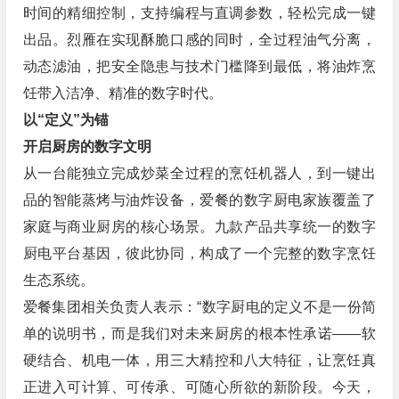
时间的精细控制，支持编程与直调参数，轻松完成一键
出品。烈雁在实现酥脆口感的同时，全过程油气分离，
动态滤油，把安全隐患与技术门槛降到最低，将油炸烹
饪带入洁净、精准的数字时代。
以“定义”为锚
开启厨房的数字文明
从一台能独立完成炒菜全过程的烹饪机器人，到一键出
品的智能蒸烤与油炸设备，爱餐的数字厨电家族覆盖了
家庭与商业厨房的核心场景。九款产品共享统一的数字
厨电平台基因，彼此协同，构成了一个完整的数字烹饪
生态系统。
爱餐集团相关负责人表示：“数字厨电的定义不是一份简
单的说明书，而是我们对未来厨房的根本性承诺——软
硬结合、机电一体，用三大精控和八大特征，让烹饪真
正进入可计算、可传承、可随心所欲的新阶段。今天，