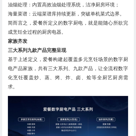
油烟处理：内置高效油烟处理系统，洁净厨房环境；
海量菜谱：云端菜谱库持续更新，突破单机菜式边界。
简而言之，爱餐所定义的数字厨电，就是能随心所欲完
成烹饪全过程的厨房电器。
家族齐发
三大系列九款产品完整呈现
基于上述定义，爱餐构建起覆盖多元烹饪场景的数字厨
电产品家族，共有三大系列、九款产品，让全流程数字
化烹饪覆盖炒、蒸、烤、炸、卤、烩等全厨艺厨房需
求。