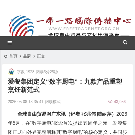
首页
品牌
正文
字数 1928
阅读6分25秒
爱餐集团定义“数字厨电”：九款产品重塑
烹饪新范式
2026-05-08 18:35:41
阅读模式
43,956
全球自由贸易网广东讯（记者 张兆伟 陆丽萍）
2026
年5月，在“数字厨电”概念首次提出五周年之际，爱餐集
团正式向外界完整阐释其“数字厨电”的核心定义，并同步