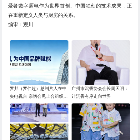
爱餐数字厨电作为世界首创、中国独创的技术成果，正
在重新定义人类与厨房的关系。
编审：观川
罗邦（罗仁超）总制片人在中
广州市沉香协会会长周天明：
央电视台 亲切会见上合组织国
让沉香有序走向世界
际经贸协会主席顾益财先生一
行