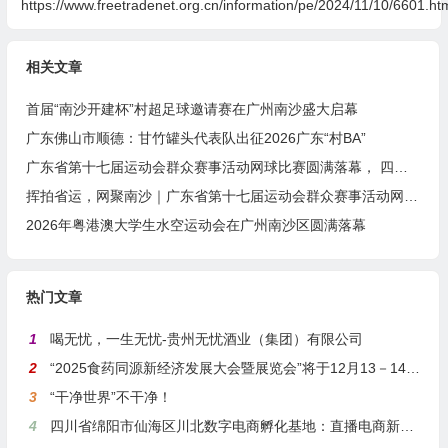
https://www.freetradenet.org.cn/information/pe/2024/11/10/6601.ht
相关文章
首届“南沙开建杯”村超足球邀请赛在广州南沙盛大启幕
广东佛山市顺德：甘竹罐头代表队出征2026广东“村BA”
广东省第十七届运动会群众赛事活动网球比赛圆满落幕， 四项冠军诞生！
挥拍省运，网聚南沙｜广东省第十七届运动会群众赛事活动网球比赛隆重开幕
2026年粤港澳大学生水空运动会在广州南沙区圆满落幕
热门文章
1
喝无忧，一生无忧-贵州无忧酒业（集团）有限公司
2
“2025食药同源新经济发展大会暨展览会”将于12月13－14日在沪举行
3
“干净世界”不干净！
4
四川省绵阳市仙海区川北数字电商孵化基地：直播电商新引擎，预计年产值达5亿